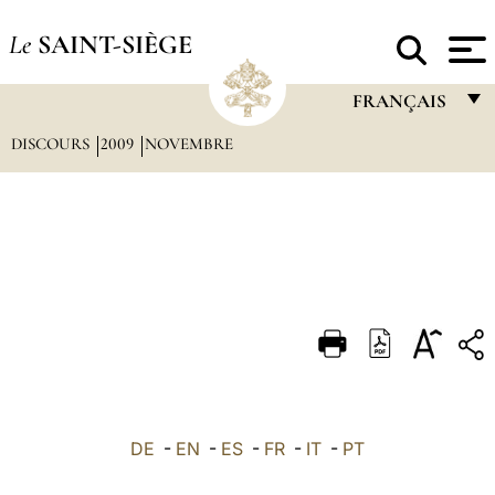
Le
SAINT-SIÈGE
FRANÇAIS
DISCOURS
2009
NOVEMBRE
FRANÇAIS
ENGLISH
ITALIANO
PORTUGUÊS
ESPAÑOL
DEUTSCH
POLSKI
العربيّة
DE
-
EN
-
ES
-
FR
-
IT
-
PT
中文