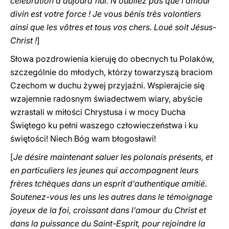
célébration d’aujourd’hui. N’oubliez pas que l’amour
divin est votre force ! Je vous bénis très volontiers
ainsi que les vôtres et tous vos chers. Loué soit Jésus-
Christ !
]
Słowa pozdrowienia kieruję do obecnych tu Polaków,
szczególnie do młodych, którzy towarzyszą braciom
Czechom w duchu żywej przyjaźni. Wspierajcie się
wzajemnie radosnym świadectwem wiary, abyście
wzrastali w miłości Chrystusa i w mocy Ducha
Świętego ku pełni waszego człowieczeństwa i ku
świętości! Niech Bóg wam błogosławi!
[
Je désire maintenant saluer les polonais présents, et
en particuliers les jeunes qui accompagnent leurs
frères tchèques dans un esprit d’authentique amitié.
Soutenez-vous les uns les autres dans le témoignage
joyeux de la foi, croissant dans l’amour du Christ et
dans la puissance du Saint-Esprit, pour rejoindre la