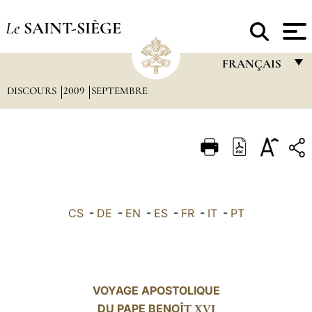
Le
SAINT-SIÈGE
FRANÇAIS
DISCOURS
2009
SEPTEMBRE
FRANÇAIS
ENGLISH
ITALIANO
PORTUGUÊS
ESPAÑOL
CS
-
DE
-
EN
-
ES
-
FR
-
IT
-
PT
DEUTSCH
POLSKI
العربيّة
VOYAGE APOSTOLIQUE
DU PAPE BENO
中文
ÎT XVI