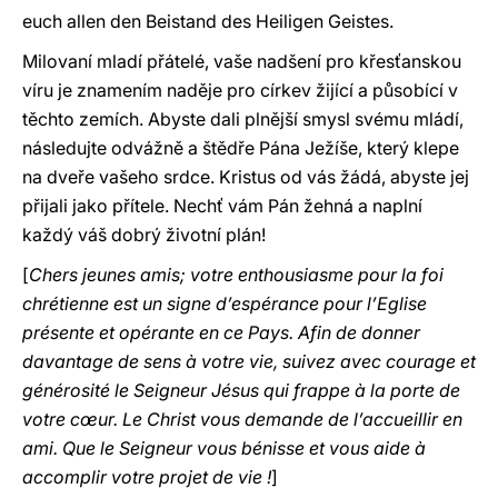
euch allen den Beistand des Heiligen Geistes.
Milovaní mladí přátelé, vaše nadšení pro křesťanskou
víru je znamením naděje pro církev žijící a působící v
těchto zemích. Abyste dali plnější smysl svému mládí,
následujte odvážně a štědře Pána Ježíše, který klepe
na dveře vašeho srdce. Kristus od vás žádá, abyste jej
přijali jako přítele. Nechť vám Pán žehná a naplní
každý váš dobrý životní plán!
[
Chers jeunes amis; votre enthousiasme pour la foi
chrétienne est un signe d’espérance pour l’Eglise
présente et opérante en ce Pays. Afin de donner
davantage de sens à votre vie, suivez avec courage et
générosité le Seigneur Jésus qui frappe à la porte de
votre cœur. Le Christ vous demande de l’accueillir en
ami. Que le Seigneur vous bénisse et vous aide à
accomplir votre projet de vie !
]