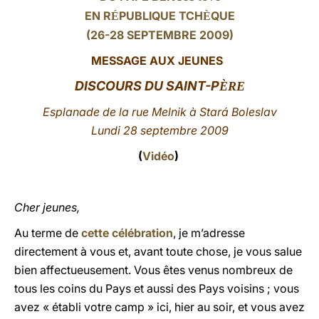
EN R
PUBLIQUE TCH
QUE
É
È
LATINE
(26-28 SEPTEMBRE 2009)
MESSAGE AUX JEUNES
DISCOURS
DU SAINT-P
ÈRE
Esplanade
de la rue Melnik à Stará Boleslav
Lundi 28 septembre 2009
(
Vidéo
)
Cher jeunes,
Au terme de
cette célébration
, je m’adresse
directement à vous et, avant toute chose, je vous salue
bien affectueusement. Vous êtes venus nombreux de
tous les coins du Pays et aussi des Pays voisins ; vous
avez « établi votre camp » ici, hier au soir, et vous avez