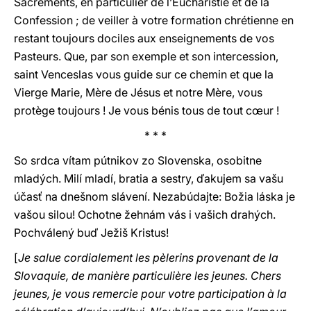
Sacrements, en particulier de l’Eucharistie et de la
Confession ; de veiller à votre formation chrétienne en
restant toujours dociles aux enseignements de vos
Pasteurs. Que, par son exemple et son intercession,
saint Venceslas vous guide sur ce chemin et que la
Vierge Marie, Mère de Jésus et notre Mère, vous
protège toujours ! Je vous bénis tous de tout cœur !
* * *
So srdca vítam pútnikov zo Slovenska, osobitne
mladých. Milí mladí, bratia a sestry, ďakujem sa vašu
účasť na dnešnom slávení. Nezabúdajte: Božia láska je
vašou silou! Ochotne žehnám vás i vašich drahých.
Pochválený buď Ježiš Kristus!
[
Je salue cordialement les pèlerins provenant de la
Slovaquie, de manière particulière les jeunes. Chers
jeunes, je vous remercie pour votre participation à la