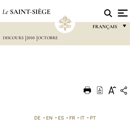
Le
SAINT-SIÈGE
FRANÇAIS
DISCOURS
2010
OCTOBRE
FRANÇAIS
ENGLISH
ITALIANO
PORTUGUÊS
ESPAÑOL
DEUTSCH
POLSKI
العربيّة
DE
-
EN
-
ES
-
FR
-
IT
-
PT
中文