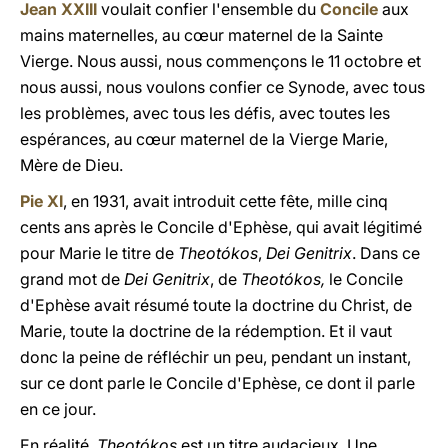
Jean XXIII
voulait confier l'ensemble du
Concile
aux
mains maternelles, au cœur maternel de la Sainte
Vierge. Nous aussi, nous commençons le 11 octobre et
nous aussi, nous voulons confier ce Synode, avec tous
les problèmes, avec tous les défis, avec toutes les
espérances, au cœur maternel de la Vierge Marie,
Mère de Dieu.
Pie XI
, en 1931, avait introduit cette fête, mille cinq
cents ans après le Concile d'Ephèse, qui avait légitimé
pour Marie le titre de
Theotókos
,
Dei Genitrix
. Dans ce
grand mot de
Dei Genitrix
, de
Theotókos,
le Concile
d'Ephèse avait résumé toute la doctrine du Christ, de
Marie, toute la doctrine de la rédemption. Et il vaut
donc la peine de réfléchir un peu, pendant un instant,
sur ce dont parle le Concile d'Ephèse, ce dont il parle
en ce jour.
En réalité,
Theotókos
est un titre audacieux. Une