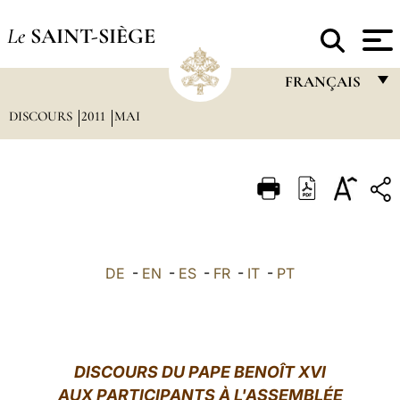
Le
SAINT-SIÈGE
FRANÇAIS
DISCOURS
2011
MAI
FRANÇAIS
ENGLISH
ITALIANO
PORTUGUÊS
ESPAÑOL
DE
-
EN
-
ES
-
FR
-
IT
-
PT
DEUTSCH
POLSKI
العربيّة
DISCOURS
DU PAPE BENOÎT XVI
AUX PARTICIPANTS À L'ASSEMBLÉE
中文