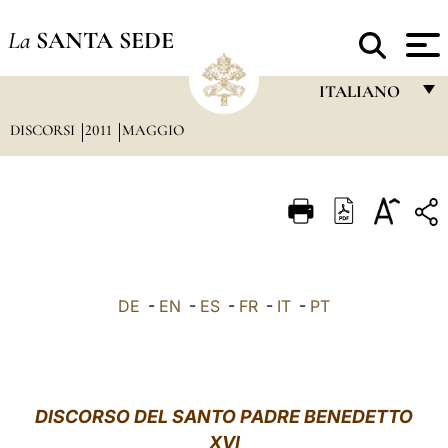
La
SANTA SEDE
ITALIANO
DISCORSI
2011
MAGGIO
FRANÇAIS
ENGLISH
ITALIANO
PORTUGUÊS
ESPAÑOL
DE
-
EN
-
ES
-
FR
-
IT
-
PT
DEUTSCH
POLSKI
العربيّة
DISCORSO
DEL SANTO PADRE BENEDETTO
XVI
中文