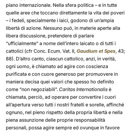
piano internazionale. Nella sfera politica – e in tutte
quelle aree che toccano direttamente la vita dei poveri
– i fedeli, specialmente i laici, godono di un’ampia
libertà di azione. Nessuno può, in materie aperte alla
libera discussione, pretendere di parlare
“ufficialmente” a nome dell’intero laicato o di tutti i
cattolici (cfr Conc. Ecum. Vat. II,
Gaudium et Spes
, 43;
88). D’altro canto, ciascun cattolico, anzi, in verità,
ogni uomo, è chiamato ad agire con coscienza
purificata e con cuore generoso per promuovere in
maniera decisa quei valori che spesso ho definito
come “non negoziabili”.
Caritas Internationalis
è
chiamata, perciò, ad operare per convertire i cuori
all’apertura verso tutti i nostri fratelli e sorelle, affinché
ognuno, nel pieno rispetto della propria libertà e nella
piena assunzione delle proprie responsabilità
personali, possa agire sempre ed ovunque in favore