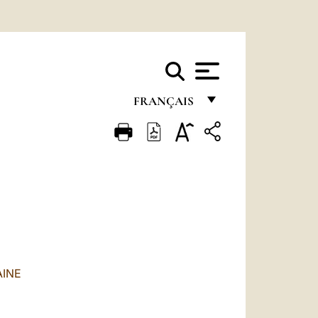
FRANÇAIS
FRANÇAIS
ENGLISH
ITALIANO
PORTUGUÊS
ESPAÑOL
DEUTSCH
AINE
POLSKI