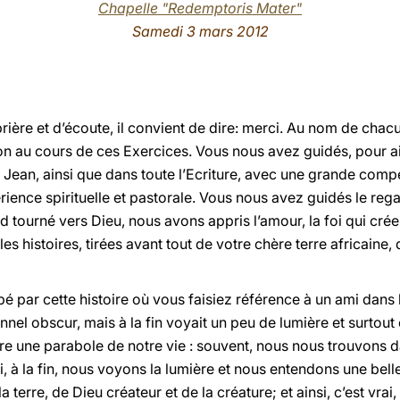
Chapelle "Redemptoris Mater"
Samedi 3 mars 2012
prière et d’écoute, il convient de dire: merci. Au nom de chacu
n au cours de ces Exercices. Vous nous avez guidés, pour ain
nt Jean, ainsi que dans toute l’Ecriture, avec une grande co
ience spirituelle et pastorale. Vous nous avez guidés le rega
d tourné vers Dieu, nous avons appris l’amour, la foi qui cr
es histoires, tirées avant tout de votre chère terre africaine,
ppé par cette histoire où vous faisiez référence à un ami dans 
unnel obscur, mais à la fin voyait un peu de lumière et surtout
tre une parabole de notre vie : souvent, nous nous trouvons 
foi, à la fin, nous voyons la lumière et nous entendons une be
a terre, de Dieu créateur et de la créature; et ainsi, c’est vrai,