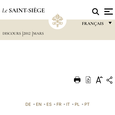
Le
SAINT-SIÈGE
FRANÇAIS
DISCOURS
2012
MARS
FRANÇAIS
ENGLISH
ITALIANO
PORTUGUÊS
ESPAÑOL
DEUTSCH
POLSKI
العربيّة
DE
-
EN
-
ES
-
FR
-
IT
-
PL
-
PT
中文