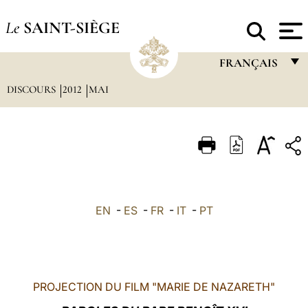
Le
SAINT-SIÈGE
FRANÇAIS
DISCOURS
2012
MAI
FRANÇAIS
ENGLISH
ITALIANO
PORTUGUÊS
ESPAÑOL
EN
-
ES
-
FR
-
IT
-
PT
DEUTSCH
POLSKI
العربيّة
PROJECTION DU FILM "MARIE DE NAZARETH"
中文