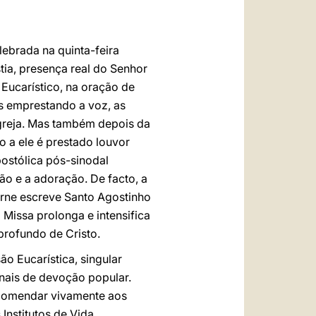
العربيّة
中文
lebrada na quinta-feira
LATINE
tia, presença real do Senhor
 Eucarístico, na oração de
s emprestando a voz, as
Igreja. Mas também depois da
o a ele é prestado louvor
ostólica pós-sinodal
ação e a adoração. De facto, a
arne escreve Santo Agostinho
Missa prolonga e intensifica
profundo de Cristo.
o Eucarística, singular
onais de devoção popular.
ecomendar vivamente aos
Institutos de Vida