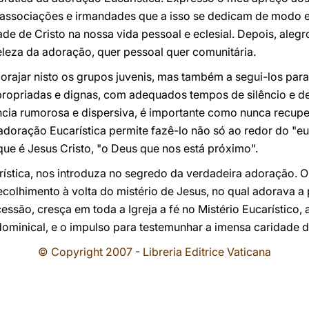
ssociações e irmandades que a isso se dedicam de modo es
ade de Cristo na nossa vida pessoal e eclesial. Depois, aleg
eleza da adoração, quer pessoal quer comunitária.
orajar nisto os grupos juvenis, mas também a segui-los par
ropriadas e dignas, com adequados tempos de silêncio e de
ncia rumorosa e dispersiva, é importante como nunca recupe
a adoração Eucarística permite fazê-lo não só ao redor do "
ue é Jesus Cristo, "o Deus que nos está próximo".
ística, nos introduza no segredo da verdadeira adoração. O
colhimento à volta do mistério de Jesus, no qual adorava a
essão, cresça em toda a Igreja a fé no Mistério Eucarístico, a
ominical, e o impulso para testemunhar a imensa caridade d
© Copyright 2007 - Libreria Editrice Vaticana