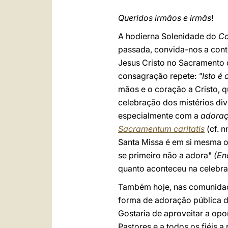
Queridos irmãos e irmãs
!
A hodierna Solenidade do
Co
passada, convida-nos a conte
Jesus Cristo no Sacramento d
consagração repete:
"Isto é
mãos e o coração a Cristo, 
celebração dos mistérios div
especialmente com a
adoraç
Sacramentum caritatis
(cf. 
Santa Missa é em si mesma o
se primeiro não a adora"
(Ena
quanto aconteceu na celebraç
Também hoje, nas comunidades
forma de adoração pública da
Gostaria de aproveitar a op
Pastores e a todos os fiéis 