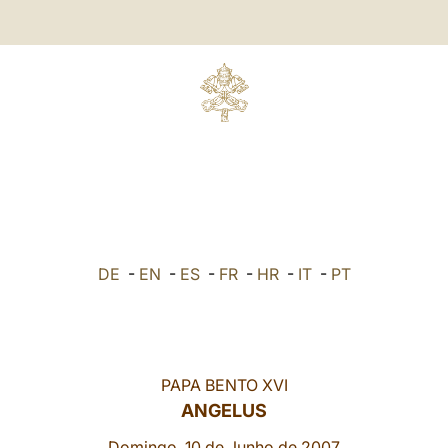
DE
-
EN
-
ES
-
FR
-
HR
-
IT
-
PT
PAPA BENTO XVI
ANGELUS
Domingo, 10 de Junho de 2007