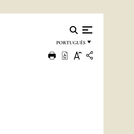
PORTUGUÊS
FRANÇAIS
ENGLISH
ITALIANO
PORTUGUÊS
ESPAÑOL
DEUTSCH
POLSKI