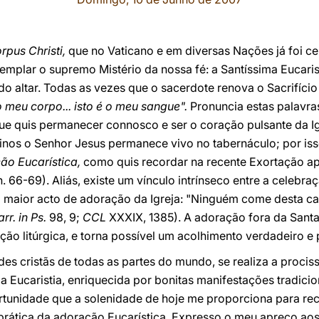
rpus Christi,
que no Vaticano e em diversas Nações já foi ce
mplar o supremo Mistério da nossa fé: a Santíssima Eucaris
o altar. Todas as vezes que o sacerdote renova o Sacrifício
 o meu corpo... isto é o meu sangue".
Pronuncia estas palavra
que quis permanecer connosco e ser o coração pulsante da 
inos o Senhor Jesus permanece vivo no tabernáculo; por iss
ão Eucarística,
como quis recordar na recente Exortação ap
nn. 66-69). Aliás, existe um vínculo intrínseco entre a celebr
 maior acto de adoração da Igreja: "Ninguém come desta c
rr. in Ps.
98, 9;
CCL
XXXIX, 1385). A adoração fora da Santa 
ão litúrgica, e torna possível um acolhimento verdadeiro e 
 cristãs de todas as partes do mundo, se realiza a procissã
 Eucaristia, enriquecida por bonitas manifestações tradici
ortunidade que a solenidade de hoje me proporciona para r
a prática da adoração Eucarística. Expresso o meu apreço aos 