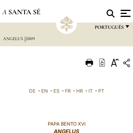
A
SANTA SÉ
PORTUGUÊS
ANGELUS
2009
FRANÇAIS
ENGLISH
ITALIANO
PORTUGUÊS
ESPAÑOL
DE
-
EN
-
ES
-
FR
-
HR
-
IT
-
PT
DEUTSCH
POLSKI
العربيّة
PAPA BENTO XVI
ANGELUS
中文