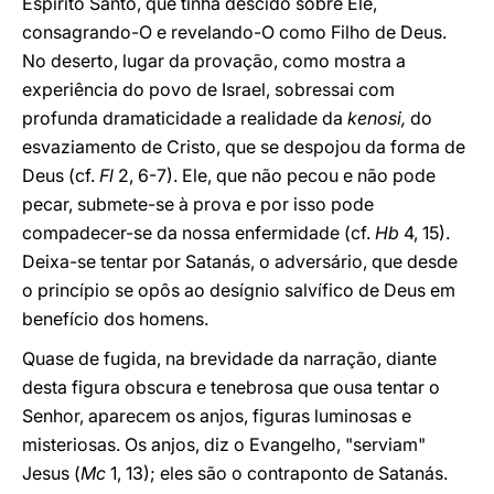
Espírito Santo, que tinha descido sobre Ele,
consagrando-O e revelando-O como Filho de Deus.
No deserto, lugar da provação, como mostra a
experiência do povo de Israel, sobressai com
profunda dramaticidade a realidade da
kenosi,
do
esvaziamento de Cristo, que se despojou da forma de
Deus (cf.
Fl
2, 6-7). Ele, que não pecou e não pode
pecar, submete-se à prova e por isso pode
compadecer-se da nossa enfermidade (cf.
Hb
4, 15).
Deixa-se tentar por Satanás, o adversário, que desde
o princípio se opôs ao desígnio salvífico de Deus em
benefício dos homens.
Quase de fugida, na brevidade da narração, diante
desta figura obscura e tenebrosa que ousa tentar o
Senhor, aparecem os anjos, figuras luminosas e
misteriosas. Os anjos, diz o Evangelho, "serviam"
Jesus (
Mc
1, 13); eles são o contraponto de Satanás.