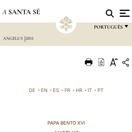
A
SANTA SÉ
PORTUGUÊS
ANGELUS
2011
FRANÇAIS
ENGLISH
ITALIANO
PORTUGUÊS
ESPAÑOL
DE
-
EN
-
ES
-
FR
-
HR
-
IT
-
PT
DEUTSCH
POLSKI
العربيّة
PAPA BENTO XVI
中文