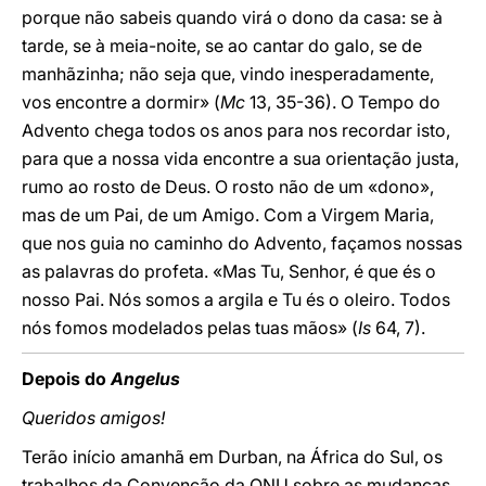
porque não sabeis quando virá o dono da casa: se à
tarde, se à meia-noite, se ao cantar do galo, se de
manhãzinha; não seja que, vindo inesperadamente,
vos encontre a dormir» (
Mc
13, 35-36). O Tempo do
Advento chega todos os anos para nos recordar isto,
para que a nossa vida encontre a sua orientação justa,
rumo ao rosto de Deus. O rosto não de um «dono»,
mas de um Pai, de um Amigo. Com a Virgem Maria,
que nos guia no caminho do Advento, façamos nossas
as palavras do profeta. «Mas Tu, Senhor, é que és o
nosso Pai. Nós somos a argila e Tu és o oleiro. Todos
nós fomos modelados pelas tuas mãos» (
Is
64, 7).
Depois do
Angelus
Queridos amigos!
Terão início amanhã em Durban, na África do Sul, os
trabalhos da Convenção da ONU sobre as mudanças