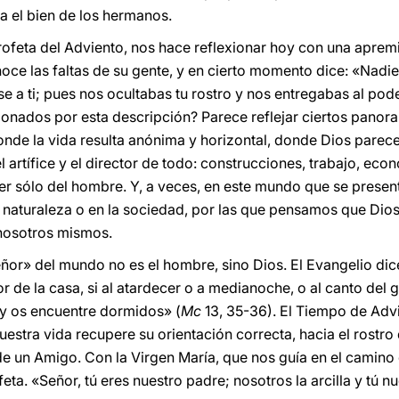
a el bien de los hermanos.
rofeta del Adviento, nos hace reflexionar hoy con una apremi
ce las faltas de su gente, y en cierto momento dice: «Nadi
rse a ti; pues nos ocultabas tu rostro y nos entregabas al pod
onados por esta descripción? Parece reflejar ciertos pano
de la vida resulta anónima y horizontal, donde Dios parece
 artífice y el director de todo: construcciones, trabajo, econ
r sólo del hombre. Y, a veces, en este mundo que se presen
 naturaleza o en la sociedad, por las que pensamos que Dios 
nosotros mismos.
eñor» del mundo no es el hombre, sino Dios. El Evangelio di
 de la casa, si al atardecer o a medianoche, o al canto del g
y os encuentre dormidos» (
Mc
13, 35-36). El Tiempo de Adv
estra vida recupere su orientación correcta, hacia el rostro 
de un Amigo. Con la Virgen María, que nos guía en el camin
feta. «Señor, tú eres nuestro padre; nosotros la arcilla y tú 