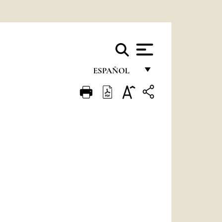
ESPAÑOL
FRANÇAIS
ENGLISH
ITALIANO
PORTUGUÊS
ESPAÑOL
DEUTSCH
POLSKI