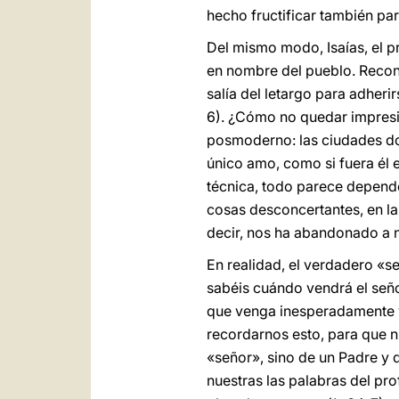
hecho fructificar también par
Del mismo modo, Isaías, el p
en nombre del pueblo. Recono
salía del letargo para adheri
6). ¿Cómo no quedar impresi
posmoderno: las ciudades don
único amo, como si fuera él el
técnica, todo parece depende
cosas desconcertantes, en la
decir, nos ha abandonado a 
En realidad, el verdadero «s
sabéis cuándo vendrá el señor
que venga inesperadamente 
recordarnos esto, para que nu
«señor», sino de un Padre y 
nuestras las palabras del pro