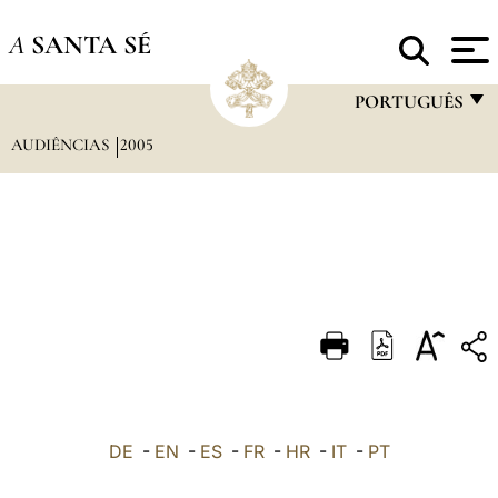
A
SANTA SÉ
PORTUGUÊS
AUDIÊNCIAS
2005
FRANÇAIS
ENGLISH
ITALIANO
PORTUGUÊS
ESPAÑOL
DEUTSCH
POLSKI
العربيّة
DE
-
EN
-
ES
-
FR
-
HR
-
IT
-
PT
中文