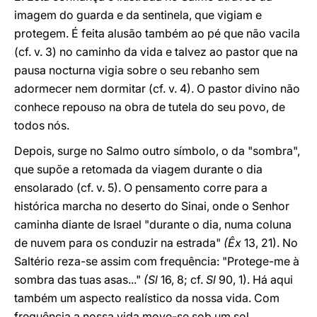
imagem do guarda e da sentinela, que vigiam e
protegem. É feita alusão também ao pé que não vacila
(cf. v. 3) no caminho da vida e talvez ao pastor que na
pausa nocturna vigia sobre o seu rebanho sem
adormecer nem dormitar (cf. v. 4). O pastor divino não
conhece repouso na obra de tutela do seu povo, de
todos nós.
Depois, surge no Salmo outro símbolo, o da "sombra",
que supõe a retomada da viagem durante o dia
ensolarado (cf. v. 5). O pensamento corre para a
histórica marcha no deserto do Sinai, onde o Senhor
caminha diante de Israel "durante o dia, numa coluna
de nuvem para os conduzir na estrada"
(Êx
13, 21). No
Saltério reza-se assim com frequência: "Protege-me à
sombra das tuas asas..."
(Sl
16, 8; cf.
Sl
90, 1). Há aqui
também um aspecto realístico da nossa vida. Com
frequência a nossa vida move-se sob um sol