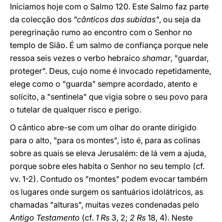
Iniciamos hoje com o Salmo 120. Este Salmo faz parte
da colecção dos
"cânticos das subidas"
, ou seja da
peregrinação rumo ao encontro com o Senhor no
templo de Sião. É um salmo de confiança porque nele
ressoa seis vezes o verbo hebraico
shamar
, "guardar,
proteger". Deus, cujo nome é invocado repetidamente,
elege como o "guarda" sempre acordado, atento e
solícito, a "sentinela" que vigia sobre o seu povo para
o tutelar de qualquer risco e perigo.
O cântico abre-se com um olhar do orante dirigido
para o alto, "para os montes", isto é, para as colinas
sobre as quais se eleva Jerusalém: de lá vem a ajuda,
porque sobre eles habita o Senhor no seu templo (cf.
vv. 1-2). Contudo os "montes" podem evocar também
os lugares onde surgem os santuários idolátricos, as
chamadas "alturas", muitas vezes condenadas pelo
Antigo Testamento
(cf.
1 Rs
3, 2;
2 Rs
18, 4). Neste