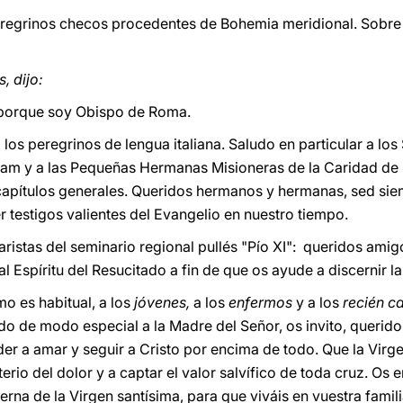
eregrinos checos procedentes de Bohemia meridional. Sobre 
, dijo:
o, porque soy Obispo de Roma.
 los peregrinos de lengua italiana. Saludo en particular a lo
am y a las Pequeñas Hermanas Misioneras de la Caridad de S
apítulos generales. Queridos hermanos y hermanas, sed siemp
 testigos valientes del Evangelio en nuestro tiempo.
ristas del seminario regional pullés "Pío XI": queridos amig
al Espíritu del Resucitado a fin de que os ayude a discernir l
o es habitual, a los
jóvenes,
a los
enfermos
y a los
recién c
o de modo especial a la Madre del Señor, os invito, querid
er a amar y seguir a Cristo por encima de todo. Que la Virg
sterio del dolor y a captar el valor salvífico de toda cruz. O
terna de la Virgen santísima, para que viváis en vuestra famil