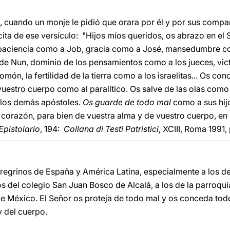
o, cuando un monje le pidió que orara por él y por sus compa
ita de ese versículo: "Hijos míos queridos, os abrazo en el 
paciencia como a Job, gracia como a José, mansedumbre com
de Nun, dominio de los pensamientos como a los jueces, vic
món, la fertilidad de la tierra como a los israelitas... Os co
uestro cuerpo como al paralítico. Os salve de las olas como 
 los demás apóstoles.
Os guarde de todo mal
como a sus hij
 corazón, para bien de vuestra alma y de vuestro cuerpo, e
Epistolario
, 194:
Collana di Testi Patristici
, XCIII, Roma 1991,
regrinos de España y América Latina, especialmente a los d
s del colegio San Juan Bosco de Alcalá, a los de la parroqui
e México. El Señor os proteja de todo mal y os conceda tod
y del cuerpo.