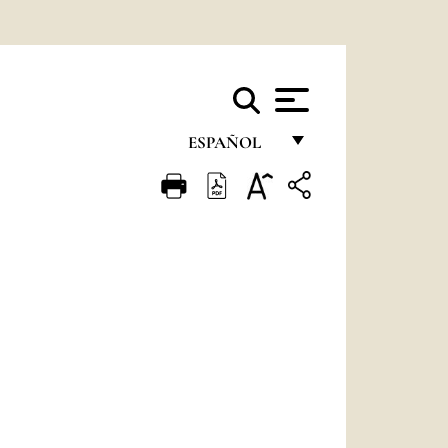
ESPAÑOL
FRANÇAIS
ENGLISH
ITALIANO
PORTUGUÊS
ESPAÑOL
DEUTSCH
POLSKI