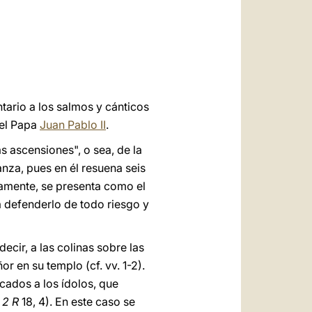
العربيّة
中文
LATINE
tario a los salmos y cánticos
 el Papa
Juan Pablo II
.
s ascensiones", o sea, de la
anza, pues en él resuena seis
damente, se presenta como el
a defenderlo de todo riesgo y
ecir, a las colinas sobre las
r en su templo (cf. vv. 1-2).
cados a los ídolos, que
;
2 R
18, 4). En este caso se