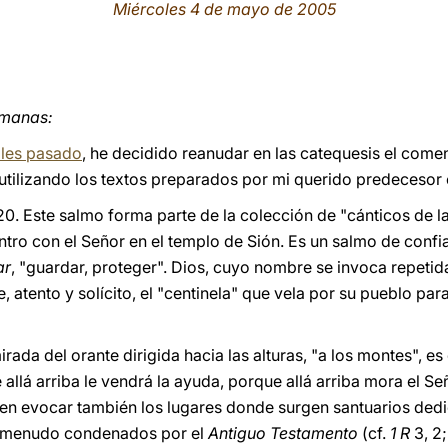
Miércoles 4 de mayo de 2005
rmanas:
les pasado
, he decidido reanudar en las catequesis el comen
utilizando los textos preparados por mi querido predecesor
0. Este salmo forma parte de la colección de "cánticos de la
ntro con el Señor en el templo de Sión. Es un salmo de confi
ar
, "guardar, proteger". Dios, cuyo nombre se invoca repeti
atento y solícito, el "centinela" que vela por su pueblo par
da del orante dirigida hacia las alturas, "a los montes", es d
allá arriba le vendrá la ayuda, porque allá arriba mora el Seño
en evocar también los lugares donde surgen santuarios dedi
 a menudo condenados por el
Antiguo Testamento
(cf.
1 R
3, 2