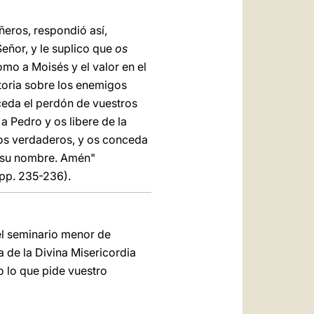
ñeros, respondió así,
Señor, y le suplico que
os
o a Moisés y el valor en el
toria sobre los enemigos
nceda el perdón de vuestros
a Pedro y os libere de la
os verdaderos, y os conceda
n su nombre. Amén"
 pp. 235-236).
el seminario menor de
a de la Divina Misericordia
o lo que pide vuestro