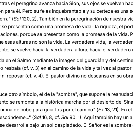
ntras el peregrino avanza hacia Sión, sus ojos se vuelven ha
n para él. Pero su fe es inquebrantable y su certeza es una so
erra" (
Sal
120, 2). También en la peregrinación de nuestra v
se presentan como una promesa de vida: la riqueza, el poder,
aciones, porque se presentan como la promesa de la vida. Pe
 esas alturas no son la vida. La verdadera vida, la verdader
nte, se vuelve hacia la verdadera altura, hacia el verdadero
ada en el Salmo mediante la imagen del guardián y del centine
 resbala (cf. v. 3) en el camino de la vida y tal vez al pasto
 ni reposar (cf. v. 4). El pastor divino no descansa en su ob
uce otro símbolo, el de la "sombra", que supone la reanudació
iento se remonta a la histórica marcha por el desierto del Sin
olumna de nube para guiarlos por el camino" (
Ex
13, 21). En e
 escóndeme..." (
Sal
16, 8; cf.
Sal
90, 1). Aquí también hay un 
se desarrolla bajo un sol despiadado. El Señor es la sombra