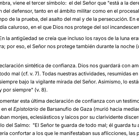
mbra, viene el tercer símbolo: el del Señor que "está a la dere
ón del defensor, tanto en el ámbito militar como en el procesa
o de la prueba, del asalto del mal y de la persecución. En e
n día caluroso, en el que Dios nos protege del sol incandescen
En la antigüedad se creía que incluso los rayos de la luna era
a; por eso, el Señor nos protege también durante la noche (cf
claración sintética de confianza. Dios nos guardará con amo
todo mal (cf. v. 7). Todas nuestras actividades, resumidas e
 siempre bajo la vigilante mirada del Señor. Asimismo, lo est
 por siempre" (v. 8).
comentar esta última declaración de confianza con un testimon
, en el
Epistolario
de Barsanufio de Gaza (murió hacia mediado
aban monjes, eclesiásticos y laicos por su clarividente disc
ulo del Salmo: "El Señor te guarda de todo mal; él guarda tu
ería confortar a los que le manifestaban sus aflicciones, las 