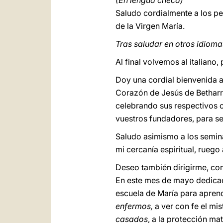
(En lengua checa)
Saludo cordialmente a los p
de la Virgen María.
Tras saludar en otros idiomas
Al final volvemos al italian
Doy una cordial bienvenida a
Corazón de Jesús de Betharr
celebrando sus respectivos c
vuestros fundadores, para ser
Saludo asimismo a los semina
mi cercanía espiritual, ruego 
Deseo también dirigirme, com
En este mes de mayo dedicad
escuela de María para aprend
enfermos,
a ver con fe el mi
casados
, a la protección ma