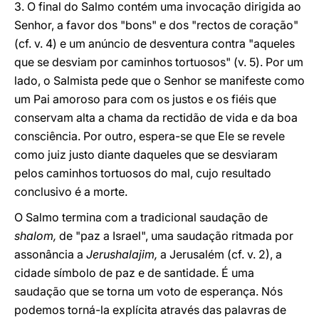
3. O final do Salmo contém uma invocação dirigida ao
Senhor, a favor dos "bons" e dos "rectos de coração"
(cf. v. 4) e um anúncio de desventura contra "aqueles
que se desviam por caminhos tortuosos" (v. 5). Por um
lado, o Salmista pede que o Senhor se manifeste como
um Pai amoroso para com os justos e os fiéis que
conservam alta a chama da rectidão de vida e da boa
consciência. Por outro, espera-se que Ele se revele
como juiz justo diante daqueles que se desviaram
pelos caminhos tortuosos do mal, cujo resultado
conclusivo é a morte.
O Salmo termina com a tradicional saudação de
shalom,
de "paz a Israel", uma saudação ritmada por
assonância a
Jerushalajim,
a Jerusalém (cf. v. 2), a
cidade símbolo de paz e de santidade. É uma
saudação que se torna um voto de esperança. Nós
podemos torná-la explícita através das palavras de