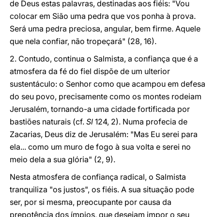
de Deus estas palavras, destinadas aos fiéis: "Vou
colocar em Sião uma pedra que vos ponha à prova.
Será uma pedra preciosa, angular, bem firme. Aquele
que nela confiar, não tropeçará" (28, 16).
2. Contudo, continua o Salmista, a confiança que é a
atmosfera da fé do fiel dispõe de um ulterior
sustentáculo: o Senhor como que acampou em defesa
do seu povo, precisamente como os montes rodeiam
Jerusalém, tornando-a uma cidade fortificada por
bastiões naturais (cf.
Sl
124, 2). Numa profecia de
Zacarias, Deus diz de Jerusalém: "Mas Eu serei para
ela... como um muro de fogo à sua volta e serei no
meio dela a sua glória" (2, 9).
Nesta atmosfera de confiança radical, o Salmista
tranquiliza "os justos", os fiéis. A sua situação pode
ser, por si mesma, preocupante por causa da
prepotência dos ímpios, que desejam impor o seu