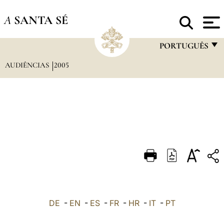
A
SANTA SÉ
PORTUGUÊS
AUDIÊNCIAS
2005
FRANÇAIS
ENGLISH
ITALIANO
PORTUGUÊS
ESPAÑOL
DEUTSCH
POLSKI
العربيّة
DE
-
EN
-
ES
-
FR
-
HR
-
IT
-
PT
中文