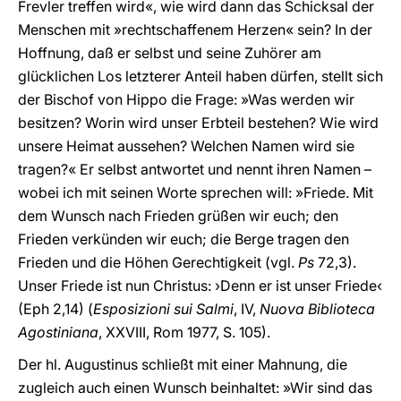
Frevler treffen wird«, wie wird dann das Schicksal der
Menschen mit »rechtschaffenem Herzen« sein? In der
Hoffnung, daß er selbst und seine Zuhörer am
glücklichen Los letzterer Anteil haben dürfen, stellt sich
der Bischof von Hippo die Frage: »Was werden wir
besitzen? Worin wird unser Erbteil bestehen? Wie wird
unsere Heimat aussehen? Welchen Namen wird sie
tragen?« Er selbst antwortet und nennt ihren Namen –
wobei ich mit seinen Worte sprechen will: »Friede. Mit
dem Wunsch nach Frieden grüßen wir euch; den
Frieden verkünden wir euch; die Berge tragen den
Frieden und die Höhen Gerechtigkeit (vgl.
Ps
72,3).
Unser Friede ist nun Christus: ›Denn er ist unser Friede‹
(Eph 2,14) (
Esposizioni sui Salmi
, IV,
Nuova Biblioteca
Agostiniana
, XXVIII, Rom 1977, S. 105).
Der hl. Augustinus schließt mit einer Mahnung, die
zugleich auch einen Wunsch beinhaltet: »Wir sind das