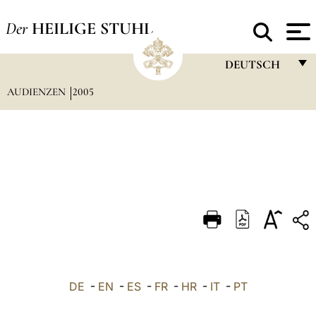
Der
HEILIGE STUHL
DEUTSCH
AUDIENZEN
2005
FRANÇAIS
ENGLISH
ITALIANO
PORTUGUÊS
ESPAÑOL
DEUTSCH
POLSKI
العربيّة
DE
-
EN
-
ES
-
FR
-
HR
-
IT
-
PT
中文