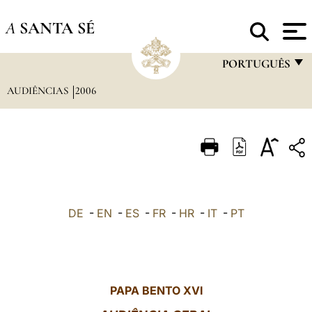
A
SANTA SÉ
PORTUGUÊS
AUDIÊNCIAS
2006
FRANÇAIS
ENGLISH
ITALIANO
PORTUGUÊS
ESPAÑOL
DE
-
EN
-
ES
-
FR
-
HR
-
IT
-
PT
DEUTSCH
POLSKI
العربيّة
PAPA BENTO XVI
中文