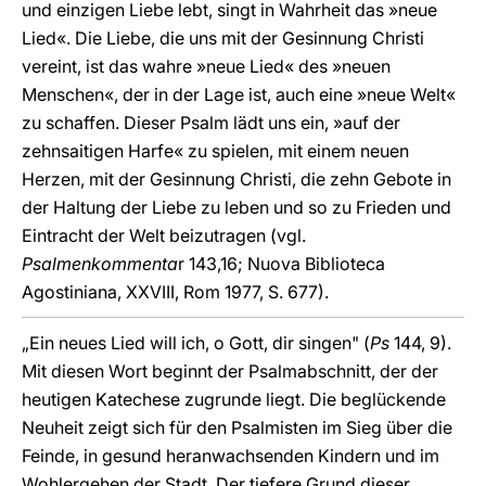
und einzigen Liebe lebt, singt in Wahrheit das »neue
Lied«. Die Liebe, die uns mit der Gesinnung Christi
vereint, ist das wahre »neue Lied« des »neuen
Menschen«, der in der Lage ist, auch eine »neue Welt«
zu schaffen. Dieser Psalm lädt uns ein, »auf der
zehnsaitigen Harfe« zu spielen, mit einem neuen
Herzen, mit der Gesinnung Christi, die zehn Gebote in
der Haltung der Liebe zu leben und so zu Frieden und
Eintracht der Welt beizutragen (vgl.
Psalmenkommenta
r 143,16; Nuova Biblioteca
Agostiniana, XXVIII, Rom 1977, S. 677).
„Ein neues Lied will ich, o Gott, dir singen" (
Ps
144, 9).
Mit diesen Wort beginnt der Psalmabschnitt, der der
heutigen Katechese zugrunde liegt. Die beglückende
Neuheit zeigt sich für den Psalmisten im Sieg über die
Feinde, in gesund heranwachsenden Kindern und im
Wohlergehen der Stadt. Der tiefere Grund dieser