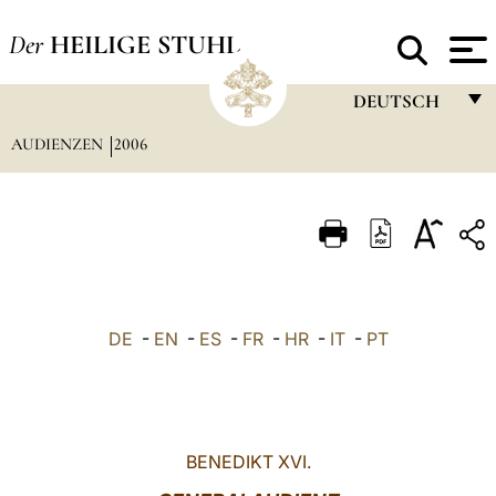
Der
HEILIGE STUHL
DEUTSCH
AUDIENZEN
2006
FRANÇAIS
ENGLISH
ITALIANO
PORTUGUÊS
ESPAÑOL
DE
-
EN
-
ES
-
FR
-
HR
-
IT
-
PT
DEUTSCH
POLSKI
العربيّة
BENEDIKT XVI.
中文