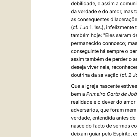
debilidade, e assim a comuni
da verdade e do amor, mas t
as consequentes dilaceraçõe
(cf.
1 Jo
1, 1ss.), infelizment
também hoje: "Eles saíram de
permanecido connosco; mas a
conseguinte há sempre o peri
assim também de perder o am
deseja viver nela, reconhec
doutrina da salvação (cf.
2 J
Que a Igreja nascente estiv
bem a
Primeira Carta de Jo
realidade e o dever do amor 
adversários, que foram memb
verdade, entendida antes de 
nasce do facto de sermos con
deixam guiar pelo Espírito, 