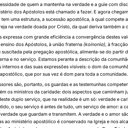
cessidade de quem a mantenha na verdade e a guie com disc
nistério dos Apóstolos está chamado a fazer. E agora chega
as tem uma estrutura, a sucessão apostólica, à qual compete 
greja na verdade doada por Cristo, da qual deriva também a
 expressa com grande eficiência a convergência destes valo
ensino dos Apóstolos, à união fraterna
(koinonìa),
à fracçã
suscitada pela pregação apostólica, alimenta-se do partir 
terna e no serviço. Estamos perante a descrição da comunhã
 internos e das suas expressões visíveis: o dom da comun
o apostólico, que por sua vez é dom para toda a comunidade.
ssores são, portanto, os guardas e as testemunhas compete
bém os ministros da caridade: dois aspectos que caminham j
este duplo serviço, que na realidade é um só: verdade e ca
tido, o seu serviço é antes de tudo, um serviço de amor: a 
 verdade que guardam e transmitem. A verdade e o amor sã
 ao ministério apostólico é conservado na Igreja e nos alc