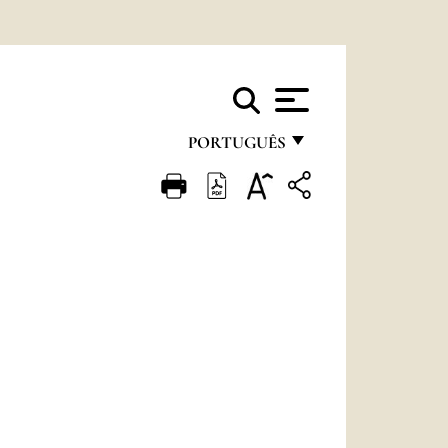
PORTUGUÊS
FRANÇAIS
ENGLISH
ITALIANO
PORTUGUÊS
ESPAÑOL
DEUTSCH
POLSKI