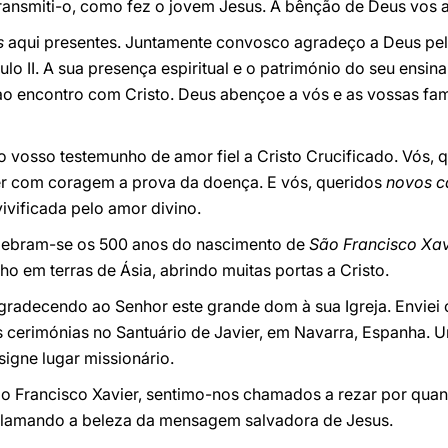
ransmiti-o, como fez o jovem Jesus. A bênção de Deus vos
s
aqui presentes. Juntamente convosco agradeço a Deus pel
o II. A sua presença espiritual e o património do seu ensina
o encontro com Cristo. Deus abençoe a vós e as vossas fam
 o vosso testemunho de amor fiel a Cristo Crucificado. Vós,
er com coragem a prova da doença. E vós, queridos
novos c
ivificada pelo amor divino.
elebram-se os 500 anos do nascimento de
São Francisco Xav
ho em terras de Ásia, abrindo muitas portas a Cristo.
radecendo ao Senhor este grande dom à sua Igreja. Enviei 
s cerimónias no Santuário de Javier, em Navarra, Espanha. U
signe lugar missionário.
ão Francisco Xavier, sentimo-nos chamados a rezar por quan
clamando a beleza da mensagem salvadora de Jesus.