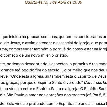
Quarta-feira, 5 de Abril de 2006
 que iniciou há poucas semanas, queremos considerar as ori
al de Jesus, e assim entender o essencial da Igreja, que p
orma, compreender também o porquê do nosso estar na Igr
o começo de um novo milénio cristão.
nte, podemos descobrir dois aspectos: o primeiro é realça
 e grande teólogo do fim do século II, o primeiro que nos deu
reve: "Onde está a Igreja, ali também está o Espírito de Deus
as as graças; porque o Espírito Santo é verdade"
(Adversus ha
imo vínculo entre o Espírito Santo e a Igreja. O Espírito Sant
 diz São Paulo o amor nos corações dos crentes (cf.
Rm
5, 5)
o. Este vínculo profundo com o Espírito não anula a noss