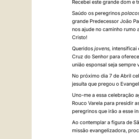
Recebei este grande dom e t
Saúdo os peregrinos
polaco
grande Predecessor João Paul
nos ajude no caminho rumo a
Cristo!
Queridos
jovens,
intensificai
Cruz do Senhor para oferec
união esponsal seja sempre v
No próximo dia 7 de Abril c
jesuíta que pregou o Evangel
Uno-me a essa celebração ag
Rouco Varela para presidir a
peregrinos que irão a esse in
Ao contemplar a figura de S
missão evangelizadora, pro