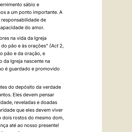
ernimento sábio e
mos a um ponto importante. A
a responsabilidade de
 capacidade do amor.
res na vida da Igreja
o do pão e às orações"
(Act
2,
do pão e da oração, e
o da Igreja nascente na
hão é guardado e promovido
ntes do depósito da verdade
untos. Eles devem pensar
ridade, reveladas e doadas
caridade que eles devem viver
o dois rostos do mesmo dom,
ança até ao nosso presente!