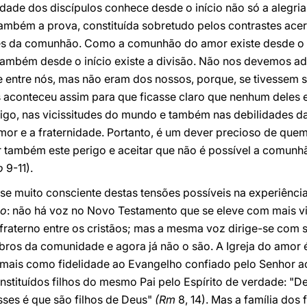
dade dos discípulos conhece desde o início não só a alegria 
ambém a prova, constituída sobretudo pelos contrastes ace
s da comunhão. Como a comunhão do amor existe desde o iní
e também desde o início existe a divisão. Não nos devemos ad
 entre nós, mas não eram dos nossos, porque, se tivessem s
conteceu assim para que ficasse claro que nenhum deles er
go, nas vicissitudes do mundo e também nas debilidades da I
or e a fraternidade. Portanto, é um dever precioso de quem
er também este perigo e aceitar que não é possível a comun
o
9-11).
esse muito consciente destas tensões possíveis na experiên
ão
: não há voz no Novo Testamento que se eleve com mais vi
fraterno entre os cristãos; mas a mesma voz dirige-se com 
ros da comunidade e agora já não o são. A Igreja do amor 
mais como fidelidade ao Evangelho confiado pelo Senhor aos
stituídos filhos do mesmo Pai pelo Espírito de verdade: "De
esses é que são filhos de Deus"
(Rm
8, 14). Mas a família dos 