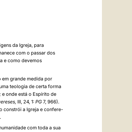
العربيّة
中文
LATINE
gens da Igreja, para
ermanece com o passar dos
eja e como devemos
do em grande medida por
 uma teologia de certa forma
; e onde está o Espírito de
ereses,
III, 24, 1:
PG
7, 966).
o constrói a Igreja e confere-
.
a humanidade com toda a sua