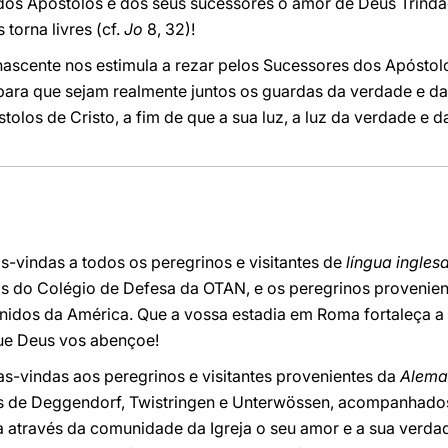
os Apóstolos e dos seus sucessores o amor de Deus Trinda
torna livres (cf.
Jo
8, 32)!
ascente nos estimula a rezar pelos Sucessores dos Apóstolo
para que sejam realmente juntos os guardas da verdade e da
tolos de Cristo, a fim de que a sua luz, a luz da verdade e 
s-vindas a todos os peregrinos e visitantes de
língua ingles
os do Colégio de Defesa da OTAN, e os peregrinos provenien
Unidos da América. Que a vossa estadia em Roma fortaleça a
Que Deus vos abençoe!
s-vindas aos peregrinos e visitantes provenientes da
Aleman
 de Deggendorf, Twistringen e Unterwössen, acompanhado
 através da comunidade da Igreja o seu amor e a sua verdade