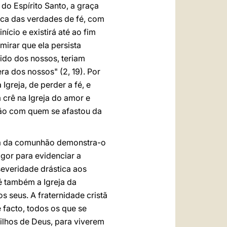
do Espírito Santo, a graça
rca das verdades de fé, com
cio e existirá até ao fim
mirar que ela persista
ido dos nossos, teriam
a dos nossos" (2, 19). Por
greja, de perder a fé, e
 crê na Igreja do amor e
hão com quem se afastou da
cia da comunhão demonstra-o
gor para evidenciar a
severidade drástica aos
é também a Igreja da
 seus. A fraternidade cristã
 facto, todos os que se
filhos de Deus, para viverem