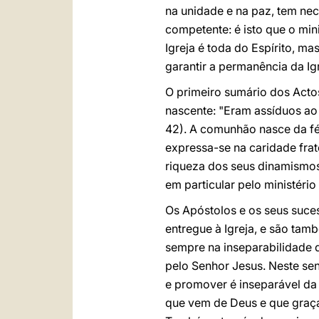
na unidade e na paz, tem ne
competente: é isto que o mi
Igreja é toda do Espírito, m
garantir a permanência da I
O primeiro sumário dos Actos
nascente: "Eram assíduos ao 
42). A comunhão nasce da fé 
expressa-se na caridade fra
riqueza dos seus dinamismos
em particular pelo ministéri
Os Apóstolos e os seus suce
entregue à Igreja, e são tam
sempre na inseparabilidade d
pelo Senhor Jesus. Neste sen
e promover é inseparável da
que vem de Deus e que graças