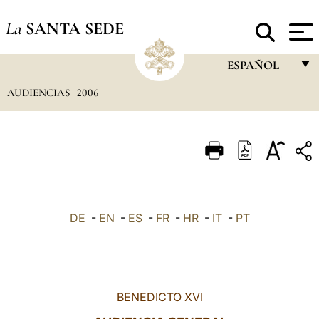
La
SANTA SEDE
ESPAÑOL
AUDIENCIAS
2006
FRANÇAIS
ENGLISH
ITALIANO
PORTUGUÊS
ESPAÑOL
DE
-
EN
-
ES
-
FR
-
HR
-
IT
-
PT
DEUTSCH
POLSKI
العربيّة
BENEDICTO XVI
中文