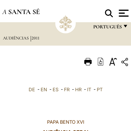
A
SANTA SÉ
PORTUGUÊS
AUDIÊNCIAS
2011
FRANÇAIS
ENGLISH
ITALIANO
PORTUGUÊS
ESPAÑOL
DE
-
EN
-
ES
-
FR
-
HR
-
IT
-
PT
DEUTSCH
POLSKI
العربيّة
PAPA BENTO XVI
中文