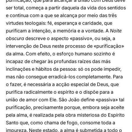
purificação, que para alcançar a união com Deus deve
ser total, começa a partir daquela da vida dos sentidos
e continua com a que se alcança por meio das três
virtudes teologais: fé, esperança e caridade, que
purificam a intenção, a memória e a vontade. A
Noite
obscura
descreve o aspecto «passivo», ou seja, a
intervenção de Deus neste processo de «purificação»
da alma. Com efeito, o esforço humano sozinho é
incapaz de chegar às profundas raízes das más
inclinações e hábitos da pessoa: só os pode impedir,
mas não consegue erradicá-los completamente. Para
o fazer, é necessária a acção especial de Deus, que
purifica radicalmente o espírito e o dispõe para a
união de amor com Ele. São João define «passiva» tal
purificação, precisamente porque, embora seja aceite
pela alma, é realizada pela obra misteriosa do Espírito
Santo que, como chama de fogo, consome toda a
impureza. Neste estado, a alma é submetida a todo o