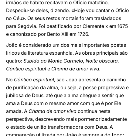
irmãos de hábito recitavam o Ofício matutino.
Despediu-se deles, dizendo: «Hoje vou cantar o Ofício
no Céu». Os seus restos mortais foram trasladados
para Segóvia. Foi beatificado por Clemente x em 1675
e canonizado por Bento XIII em 1726.
João é considerado um dos mais importantes poetas
líricos da literatura espanhola. As obras principais são
quatro:
Subida ao Monte Carmelo, Noite obscura,
Cântico espiritual
e
Chama de amor viva.
No
Cântico espiritual,
são João apresenta o caminho
de purificação da alma, ou seja, a posse progressiva e
jubilosa de Deus, até que a alma chegue a sentir que
ama a Deus com o mesmo amor com que é por Ele
amada. A
Chama de amor viva
continua nesta
perspectiva, descrevendo mais pormenorizadamente
o estado de união transformadora com Deus. A
comparação utilizada por João é sempre a do fogo: