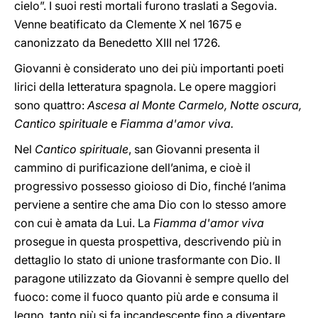
cielo”. I suoi resti mortali furono traslati a Segovia.
Venne beatificato da Clemente X nel 1675 e
canonizzato da Benedetto XIII nel 1726.
Giovanni è considerato uno dei più importanti poeti
lirici della letteratura spagnola. Le opere maggiori
sono quattro:
Ascesa al Monte Carmelo, Notte oscura,
Cantico spirituale
e
Fiamma d'amor viva.
Nel
Cantico spirituale
, san Giovanni presenta il
cammino di purificazione dell’anima, e cioè il
progressivo possesso gioioso di Dio, finché l’anima
perviene a sentire che ama Dio con lo stesso amore
con cui è amata da Lui. La
Fiamma d'amor viva
prosegue in questa prospettiva, descrivendo più in
dettaglio lo stato di unione trasformante con Dio. Il
paragone utilizzato da Giovanni è sempre quello del
fuoco: come il fuoco quanto più arde e consuma il
legno, tanto più si fa incandescente fino a diventare