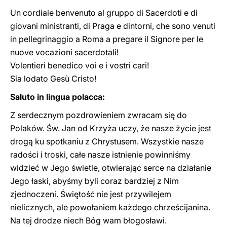
Un cordiale benvenuto al gruppo di Sacerdoti e di
giovani ministranti, di Praga e dintorni, che sono venuti
in pellegrinaggio a Roma a pregare il Signore per le
nuove vocazioni sacerdotali!
Volentieri benedico voi e i vostri cari!
Sia lodato Gesù Cristo!
Saluto in lingua polacca:
Z serdecznym pozdrowieniem zwracam się do
Polaków. Św. Jan od Krzyża uczy, że nasze życie jest
drogą ku spotkaniu z Chrystusem. Wszystkie nasze
radości i troski, całe nasze istnienie powinniśmy
widzieć w Jego świetle, otwierając serce na działanie
Jego łaski, abyśmy byli coraz bardziej z Nim
zjednoczeni. Świętość nie jest przywilejem
nielicznych, ale powołaniem każdego chrześcijanina.
Na tej drodze niech Bóg wam błogosławi.