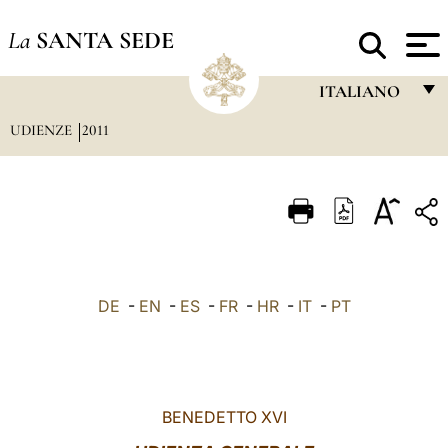
La
SANTA SEDE
ITALIANO
UDIENZE
2011
FRANÇAIS
ENGLISH
ITALIANO
PORTUGUÊS
ESPAÑOL
DE
-
EN
-
ES
-
FR
-
HR
-
IT
-
PT
DEUTSCH
POLSKI
العربيّة
BENEDETTO XVI
中文