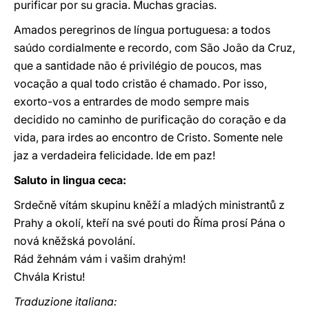
purificar por su gracia. Muchas gracias.
Amados peregrinos de língua portuguesa: a todos
saúdo cordialmente e recordo, com São João da Cruz,
que a santidade não é privilégio de poucos, mas
vocação a qual todo cristão é chamado. Por isso,
exorto-vos a entrardes de modo sempre mais
decidido no caminho de purificação do coração e da
vida, para irdes ao encontro de Cristo. Somente nele
jaz a verdadeira felicidade. Ide em paz!
Saluto in lingua ceca:
Srdečně vítám skupinu kněží a mladých ministrantů z
Prahy a okolí, kteří na své pouti do Říma prosí Pána o
nová kněžská povolání.
Rád žehnám vám i vašim drahým!
Chvála Kristu!
Traduzione italiana: