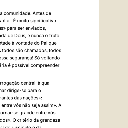
 a comunidade. Antes de
ltar. É muito significativo
s» para ser enviados,
da de Deus, e nunca o fruto
ntade à vontade do Pai que
as todos são chamados, todos
nossa segurança! Só voltando
ária é possível compreender
rogação central, à qual
ar dirige-se para o
nantes das nações»:
entre vós não seja assim». A
ornar-se grande entre vós,
dos». O critério da grandeza
l do discípulo e da