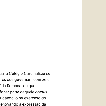
العربيّة
中文
LATINE
ual o Colégio Cardinalício se
tores que governam com zelo
úria Romana, ou que
 fazer parte daquele
coetus
judando-o no exercício do
, renovando a expressão da