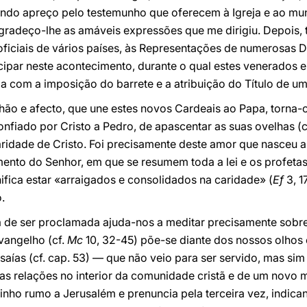
ndo apreço pelo testemunho que oferecem à Igreja e ao mun
radeço-lhe as amáveis expressões que me dirigiu. Depois, t
ficiais de vários países, às Representações de numerosas D
cipar neste acontecimento, durante o qual estes venerados
cia com a imposição do barrete e a atribuição do Título de u
hão e afecto, que une estes novos Cardeais ao Papa, torna-
nfiado por Cristo a Pedro, de apascentar as suas ovelhas (c
ridade de Cristo. Foi precisamente deste amor que nasceu a 
to do Senhor, em que se resumem toda a lei e os profetas. 
fica estar «arraigados e consolidados na caridade» (
Ef
3, 1
.
 de ser proclamada ajuda-nos a meditar precisamente sobre
vangelho (cf.
Mc
10, 32-45) põe-se diante dos nossos olhos
ías (cf. cap. 53) — que não veio para ser servido, mas sim p
vas relações no interior da comunidade cristã e de um novo 
inho rumo a Jerusalém e prenuncia pela terceira vez, indica