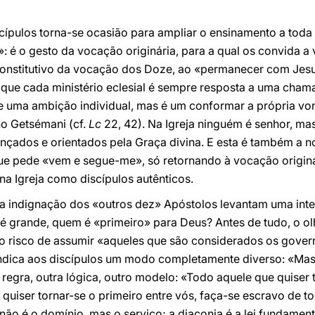
cípulos torna-se ocasião para ampliar o ensinamento a toda
 é o gesto da vocação originária, para a qual os convida a vo
constitutivo da vocação dos Doze, ao «permanecer com Jesu
que cada ministério eclesial é sempre resposta a uma chama
e uma ambição individual, mas é um conformar a própria vo
no Getsémani (cf.
Lc
22, 42). Na Igreja ninguém é senhor, m
ançados e orientados pela Graça divina. E esta é também a 
 que pede «vem e segue-me», só retornando à vocação origin
na Igreja como discípulos autênticos.
 a indignação dos «outros dez» Apóstolos levantam uma inter
 grande, quem é «primeiro» para Deus? Antes de tudo, o olh
 risco de assumir «aqueles que são considerados os gover
indica aos discípulos um modo completamente diverso: «Mas 
egra, outra lógica, outro modelo: «Todo aquele que quiser t
quiser tornar-se o primeiro entre vós, faça-se escravo de to
o é o domínio, mas o serviço; a diaconia é a lei fundamenta