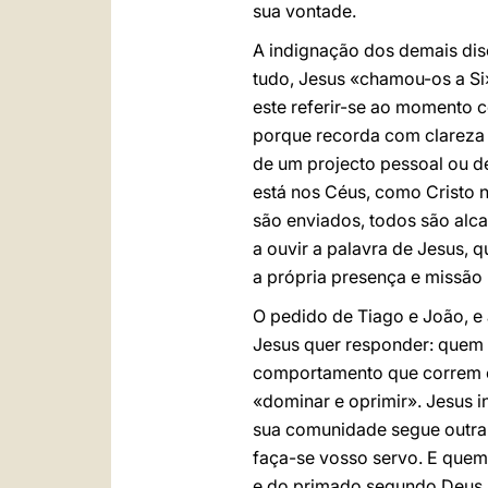
sua vontade.
A indignação dos demais dis
tudo, Jesus «chamou-os a Si»:
este referir-se ao momento 
porque recorda com clareza 
de um projecto pessoal ou d
está nos Céus, como Cristo 
são enviados, todos são alc
a ouvir a palavra de Jesus,
a própria presença e missão 
O pedido de Tiago e João, e
Jesus quer responder: quem é
comportamento que correm o
«dominar e oprimir». Jesus 
sua comunidade segue outra r
faça-se vosso servo. E quem 
e do primado segundo Deus nã