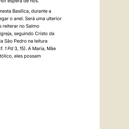
nhor espera de nós.
esta Basílica, durante a
gar o anel. Será uma ulterior
reiterar no Salmo
greja, seguindo Cristo da
 São Pedro na leitura
f.
1 Pd
3, 15). A Maria, Mãe
stólico, eles possam