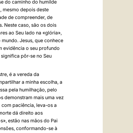
a-se do caminho do humilde
to, mesmo depois deste
dade de compreender, de
. Neste caso, são os dois
res ao Seu lado na «glória»,
o mundo. Jesus, que conhece
m evidência o seu profundo
significa pôr-se no Seu
tre, é a vereda da
mpartilhar a minha escolha, a
assa pela humilhação, pelo
ulos demonstram mais uma vez
, com paciência, leva-os a
orte dá direito aos
os», estão nas mãos do Pai
tensões, conformando-se à