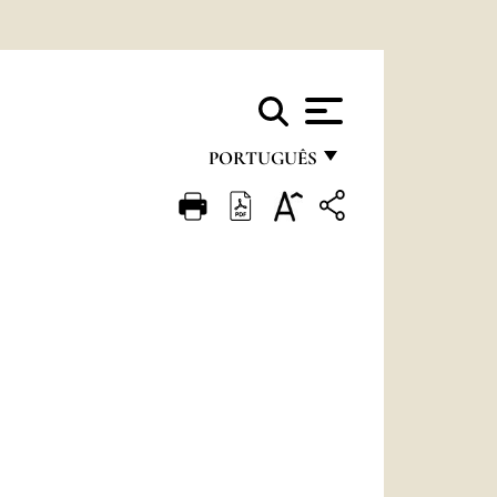
PORTUGUÊS
FRANÇAIS
ENGLISH
ITALIANO
PORTUGUÊS
ESPAÑOL
DEUTSCH
POLSKI