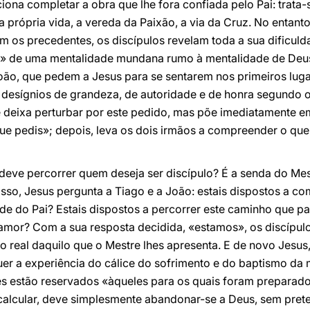
iona completar a obra que lhe fora confiada pelo Pai: trat
 da própria vida, a vereda da Paixão, a via da Cruz. No entan
 os precedentes, os discípulos revelam toda a sua dificul
o» de uma mentalidade mundana rumo à mentalidade de Deus
oão, que pedem a Jesus para se sentarem nos primeiros luga
 desígnios de grandeza, de autoridade e de honra segundo 
deixa perturbar por este pedido, mas põe imediatamente e
ue pedis»; depois, leva os dois irmãos a compreender o que 
deve percorrer quem deseja ser discípulo? É a senda do Mes
isso, Jesus pergunta a Tiago e a João: estais dispostos a co
de do Pai? Estais dispostos a percorrer este caminho que p
 amor? Com a sua resposta decidida, «estamos», os discíp
 real daquilo que o Mestre lhes apresenta. E de novo Jesus
r a experiência do cálice do sofrimento e do baptismo da m
les estão reservados «àqueles para os quais foram preparad
calcular, deve simplesmente abandonar-se a Deus, sem pre