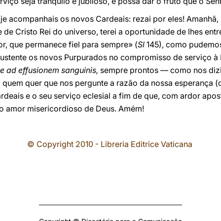
viço seja tranquilo e jubiloso, e possa dar o fruto que o Se
je acompanhais os novos Cardeais: rezai por eles! Amanhã, n
e Cristo Rei do universo, terei a oportunidade de lhes entre
or, que permanece fiel para sempre» (
Sl
145), como pudemos 
 sustente os novos Purpurados no compromisso de serviço à I
e ad effusionem sanguinis,
sempre prontos — como nos dizia
quem quer que nos pergunte a razão da nossa esperança (c
ardeais e o seu serviço eclesial a fim de que, com ardor apo
 o amor misericordioso de Deus. Amém!
© Copyright 2010 - Libreria Editrice Vaticana