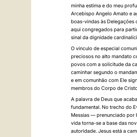
minha estima e do meu profu
Arcebispo Angelo Amato e ag
boas-vindas às Delegações o
aqui congregados para parti
sinal da dignidade cardinalí
O vínculo de especial comun
preciosos no alto mandato co
povos com a solicitude da ca
caminhar segundo o mandamen
e em comunhão com Ele signi
membros do Corpo de Cristo
A palavra de Deus que acaba
fundamental. No trecho do E
Messias — prenunciado por Isa
vida torna-se a base das no
autoridade. Jesus está a cam