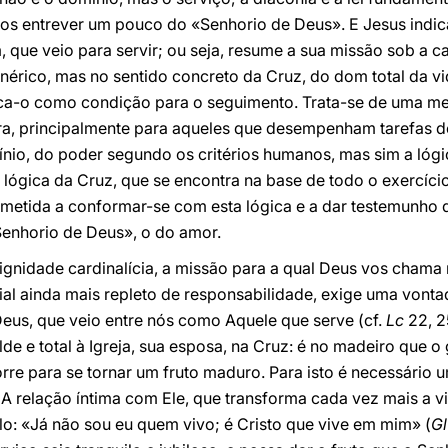
nos entrever um pouco do «Senhorio de Deus». E Jesus indi
, que veio para servir; ou seja, resume a sua missão sob a c
nérico, mas no sentido concreto da Cruz, do dom total da 
ica-o como condição para o seguimento. Trata-se de uma m
eira, principalmente para aqueles que desempenham tarefas 
nio, do poder segundo os critérios humanos, mas sim a lógic
 a lógica da Cruz, que se encontra na base de todo o exercíc
ometida a conformar-se com esta lógica e a dar testemunho 
Senhorio de Deus», o do amor.
ignidade cardinalícia, a missão para a qual Deus vos chama 
ial ainda mais repleto de responsabilidade, exige uma vont
 Deus, que veio entre nós como Aquele que serve (cf.
Lc
22, 2
e e total à Igreja, sua esposa, na Cruz: é no madeiro que o g
re para se tornar um fruto maduro. Para isto é necessário 
 A relação íntima com Ele, que transforma cada vez mais a v
: «Já não sou eu quem vivo; é Cristo que vive em mim» (
G