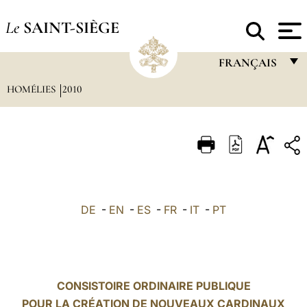
Le
SAINT-SIÈGE
FRANÇAIS
HOMÉLIES
2010
FRANÇAIS
ENGLISH
ITALIANO
PORTUGUÊS
ESPAÑOL
DE
-
EN
-
ES
-
FR
-
IT
-
PT
DEUTSCH
POLSKI
العربيّة
CONSISTOIRE ORDINAIRE PUBLIQUE
POUR LA CRÉATION DE NOUVEAUX CARDINAUX
中文