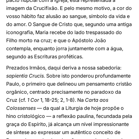
pacto nupcial com a Igreja, está representada a
imagem da Crucifixão. E pelo mesmo motivo, a cor do
vosso hábito faz alusão ao sangue, símbolo da vida e
do amor. O Sangue de Cristo que, segundo uma antiga
iconografia, Maria recebe do lado trespassado do
Filho morto na cruz; e que o Apóstolo João
contempla, enquanto jorra juntamente com a água,
segundo as Escrituras proféticas.
Prezados Irmãos, daqui deriva a nossa sabedoria:
sapientia Crucis.
Sobre isto ponderou profundamente
Paulo, o primeiro que delineou um pensamento cristão
orgânico, centrado precisamente no paradoxo da
Cruz (cf.
1 Cor
1, 18-25; 2, 1-8). Na
Carta aos
Colossenses
— da qual a Liturgia de hoje propõe o
hino cristológico — a reflexão paulina, fecundada pela
graça do Espírito, já alcança um nível impressionante
de síntese ao expressar um autêntico conceito de