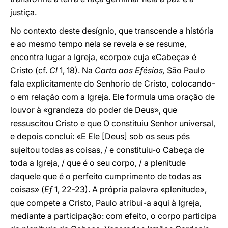
justiça.
No contexto deste desígnio, que transcende a história
e ao mesmo tempo nela se revela e se resume,
encontra lugar a Igreja, «corpo» cuja «Cabeça» é
Cristo (cf.
Cl
1, 18). Na
Carta aos Efésios,
São Paulo
fala explicitamente do Senhorio de Cristo, colocando-
o em relação com a Igreja. Ele formula uma oração de
louvor à «grandeza do poder de Deus», que
ressuscitou Cristo e que O constituiu Senhor universal,
e depois conclui: «E Ele [Deus] sob os seus pés
sujeitou todas as coisas, / e constituiu-o Cabeça de
toda a Igreja, / que é o seu corpo, / a plenitude
daquele que é o perfeito cumprimento de todas as
coisas» (
Ef
1, 22-23). A própria palavra «plenitude»,
que compete a Cristo, Paulo atribui-a aqui à Igreja,
mediante a participação: com efeito, o corpo participa