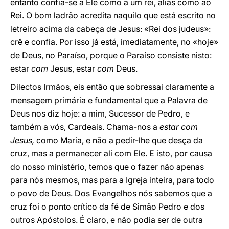
entanto confia-se a Ele como a um rei, aliás como ao
Rei. O bom ladrão acredita naquilo que está escrito no
letreiro acima da cabeça de Jesus: «Rei dos judeus»:
crê e confia. Por isso já está, imediatamente, no «hoje»
de Deus, no Paraíso, porque o Paraíso consiste nisto:
estar
com
Jesus, estar
com
Deus.
Dilectos Irmãos, eis então que sobressai claramente a
mensagem primária e fundamental que a Palavra de
Deus nos diz hoje: a mim, Sucessor de Pedro, e
também a vós, Cardeais. Chama-nos a
estar com
Jesus,
como Maria, e não a pedir-lhe que desça da
cruz, mas a permanecer ali com Ele. E isto, por causa
do nosso ministério, temos que o fazer não apenas
para nós mesmos, mas para a Igreja inteira, para todo
o povo de Deus. Dos Evangelhos nós sabemos que a
cruz foi o ponto crítico da fé de Simão Pedro e dos
outros Apóstolos. É claro, e não podia ser de outra