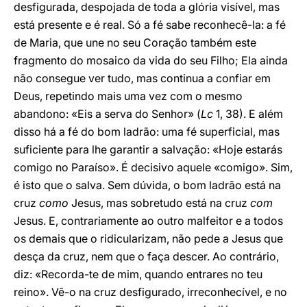
desfigurada, despojada de toda a glória visível, mas
está presente e é real. Só a fé sabe reconhecê-la: a fé
de Maria, que une no seu Coração também este
fragmento do mosaico da vida do seu Filho; Ela ainda
não consegue ver tudo, mas continua a confiar em
Deus, repetindo mais uma vez com o mesmo
abandono: «Eis a serva do Senhor» (
Lc
1, 38). E além
disso há a fé do bom ladrão: uma fé superficial, mas
suficiente para lhe garantir a salvação: «Hoje estarás
comigo no Paraíso». É decisivo aquele «comigo». Sim,
é isto que o salva. Sem dúvida, o bom ladrão está na
cruz
como
Jesus, mas sobretudo está na cruz
com
Jesus. E, contrariamente ao outro malfeitor e a todos
os demais que o ridicularizam, não pede a Jesus que
desça da cruz, nem que o faça descer. Ao contrário,
diz: «Recorda-te de mim, quando entrares no teu
reino». Vê-o na cruz desfigurado, irreconhecível, e no