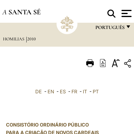
A
SANTA SÉ
PORTUGUÊS
HOMILIAS
2010
FRANÇAIS
ENGLISH
ITALIANO
PORTUGUÊS
ESPAÑOL
DE
-
EN
-
ES
-
FR
-
IT
-
PT
DEUTSCH
POLSKI
العربيّة
CONSISTÓRIO ORDINÁRIO PÚBLICO
PARA A CRIAÇÃO DE NOVOS CARDEAIS
中文