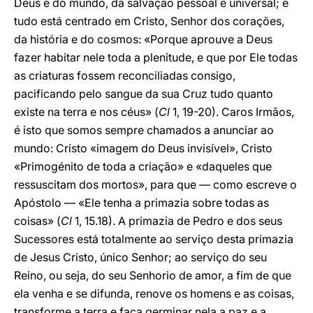
Deus e do mundo, da salvação pessoal e universal; e
tudo está centrado em Cristo, Senhor dos corações,
da história e do cosmos: «Porque aprouve a Deus
fazer habitar nele toda a plenitude, e que por Ele todas
as criaturas fossem reconciliadas consigo,
pacificando pelo sangue da sua Cruz tudo quanto
existe na terra e nos céus» (
Cl
1, 19-20). Caros Irmãos,
é isto que somos sempre chamados a anunciar ao
mundo: Cristo «imagem do Deus invisível», Cristo
«Primogénito de toda a criação» e «daqueles que
ressuscitam dos mortos», para que — como escreve o
Apóstolo — «Ele tenha a primazia sobre todas as
coisas» (
Cl
1, 15.18). A primazia de Pedro e dos seus
Sucessores está totalmente ao serviço desta primazia
de Jesus Cristo, único Senhor; ao serviço do seu
Reino, ou seja, do seu Senhorio de amor, a fim de que
ela venha e se difunda, renove os homens e as coisas,
transforme a terra e faça germinar nela a paz e a