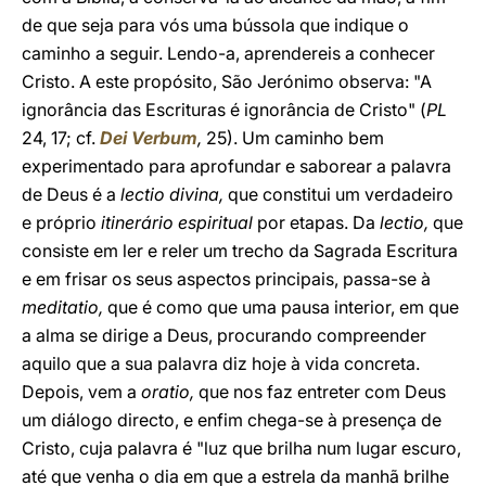
de que seja para vós uma bússola que indique o
caminho a seguir. Lendo-a, aprendereis a conhecer
Cristo. A este propósito, São Jerónimo observa: "A
ignorância das Escrituras é ignorância de Cristo" (
PL
24, 17; cf.
Dei Verbum
,
25). Um caminho bem
experimentado para aprofundar e saborear a palavra
de Deus é a
lectio divina,
que constitui um verdadeiro
e próprio
itinerário espiritual
por etapas. Da
lectio,
que
consiste em ler e reler um trecho da Sagrada Escritura
e em frisar os seus aspectos principais, passa-se à
meditatio,
que é como que uma pausa interior, em que
a alma se dirige a Deus, procurando compreender
aquilo que a sua palavra diz hoje à vida concreta.
Depois, vem a
oratio,
que nos faz entreter com Deus
um diálogo directo, e enfim chega-se à presença de
Cristo, cuja palavra é "luz que brilha num lugar escuro,
até que venha o dia em que a estrela da manhã brilhe