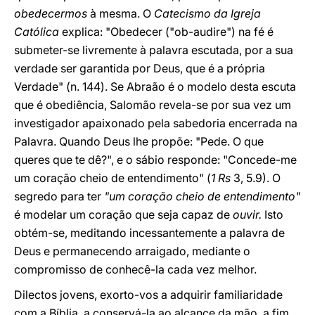
obedecermos
à mesma. O
Catecismo da Igreja
Católica
explica: "Obedecer ("ob-audire") na fé é
submeter-se livremente à palavra escutada, por a sua
verdade ser garantida por Deus, que é a própria
Verdade" (n. 144). Se Abraão é o modelo desta escuta
que é obediência, Salomão revela-se por sua vez um
investigador apaixonado pela sabedoria encerrada na
Palavra. Quando Deus lhe propõe: "Pede. O que
queres que te dê?", e o sábio responde: "Concede-me
um coração cheio de entendimento" (
1 Rs
3, 5.9). O
segredo para ter
"um coração cheio de entendimento"
é modelar um coração que seja capaz de
ouvir.
Isto
obtém-se, meditando incessantemente a palavra de
Deus e permanecendo arraigado, mediante o
compromisso de conhecê-la cada vez melhor.
Dilectos jovens, exorto-vos a adquirir familiaridade
com a Bíblia, a conservá-la ao alcance da mão, a fim