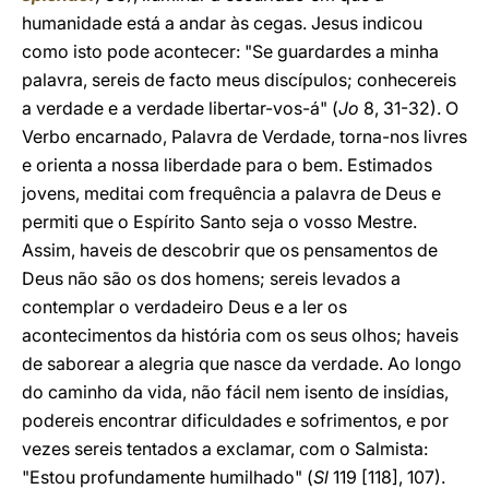
humanidade está a andar às cegas. Jesus indicou
como isto pode acontecer: "Se guardardes a minha
palavra, sereis de facto meus discípulos; conhecereis
a verdade e a verdade libertar-vos-á" (
Jo
8, 31-32). O
Verbo encarnado, Palavra de Verdade, torna-nos livres
e orienta a nossa liberdade para o bem. Estimados
jovens, meditai com frequência a palavra de Deus e
permiti que o Espírito Santo seja o vosso Mestre.
Assim, haveis de descobrir que os pensamentos de
Deus não são os dos homens; sereis levados a
contemplar o verdadeiro Deus e a ler os
acontecimentos da história com os seus olhos; haveis
de saborear a alegria que nasce da verdade. Ao longo
do caminho da vida, não fácil nem isento de insídias,
podereis encontrar dificuldades e sofrimentos, e por
vezes sereis tentados a exclamar, com o Salmista:
"Estou profundamente humilhado" (
Sl
119 [118], 107).