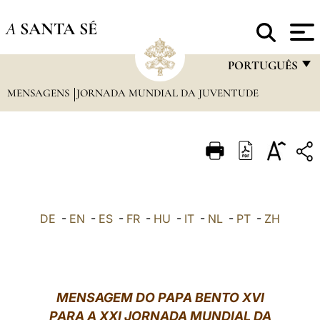
A
SANTA SÉ
PORTUGUÊS
MENSAGENS
JORNADA MUNDIAL DA JUVENTUDE
FRANÇAIS
ENGLISH
ITALIANO
PORTUGUÊS
ESPAÑOL
DE
-
EN
-
ES
-
FR
-
HU
-
IT
-
NL
-
PT
-
ZH
DEUTSCH
POLSKI
العربيّة
MENSAGEM DO PAPA BENTO XVI
PARA A XXI JORNADA MUNDIAL DA
中文