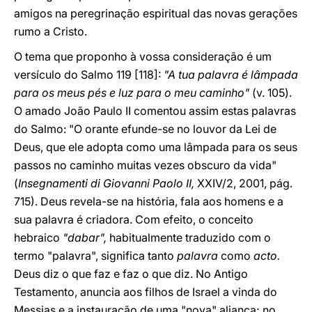
amigos na peregrinação espiritual das novas gerações
rumo a Cristo.
O tema que proponho à vossa consideração é um
versículo do Salmo 119 [118]:
"A tua palavra é lâmpada
para os meus pés e luz para o meu caminho"
(v. 105).
O amado João Paulo II comentou assim estas palavras
do Salmo: "O orante efunde-se no louvor da Lei de
Deus, que ele adopta como uma lâmpada para os seus
passos no caminho muitas vezes obscuro da vida"
(
Insegnamenti di Giovanni Paolo II,
XXIV/2, 2001, pág.
715). Deus revela-se na história, fala aos homens e a
sua palavra é criadora. Com efeito, o conceito
hebraico
"dabar",
habitualmente traduzido com o
termo "palavra", significa tanto
palavra
como
acto.
Deus diz o que faz e faz o que diz. No Antigo
Testamento, anuncia aos filhos de Israel a vinda do
Messias e a instauração de uma "nova" aliança; no