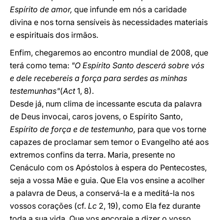
Espírito de amor,
que infunde em nós a caridade
divina e nos torna sensíveis às necessidades materiais
e espirituais dos irmãos.
Enfim, chegaremos ao encontro mundial de 2008, que
terá como tema:
"O Espírito Santo descerá sobre vós
e dele recebereis a força para serdes as minhas
testemunhas"
(
Act
1, 8).
Desde já, num clima de incessante escuta da palavra
de Deus invocai, caros jovens, o Espírito Santo,
Espírito de força e de testemunho,
para que vos torne
capazes de proclamar sem temor o Evangelho até aos
extremos confins da terra. Maria, presente no
Cenáculo com os Apóstolos à espera do Pentecostes,
seja a vossa Mãe e guia. Que Ela vos ensine a acolher
a palavra de Deus, a conservá-la e a meditá-la nos
vossos corações (cf.
Lc
2, 19), como Ela fez durante
toda a sua vida. Que vos encoraje a dizer o vosso