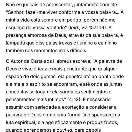
Não esqueçais de acrescentar, juntamente com ele:
"Senhor, fazei-me viver conforme a vossa palavra... A
minha vida está sempre em perigo, porém não me
esqueço da vossa vontade" (
Ibid.,
vv. 107.109). A
presença amorosa de Deus, através da sua palavra, é
lâmpada que dissipa as trevas e ilumina o caminho
também nos momentos mais difíceis.
O Autor da Carta aos Hebreus escreve: "A palavra de
Deus é viva, eficaz e mais penetrante que qualquer
espada de dois gumes; ela penetra até ao ponto onde
a alma e o espírito se encontram, e até onde as juntas
e medulas se tocam; ela sonda os sentimentos e
pensamentos mais íntimos" (4, 12). É necessário
assumir com seriedade a exortação a considerar a
palavra de Deus como uma "arma" indispensável na
luta espiritual; ela age eficazmente e produz frutos,
quando aprendemos a
ouvi-la,
para depois