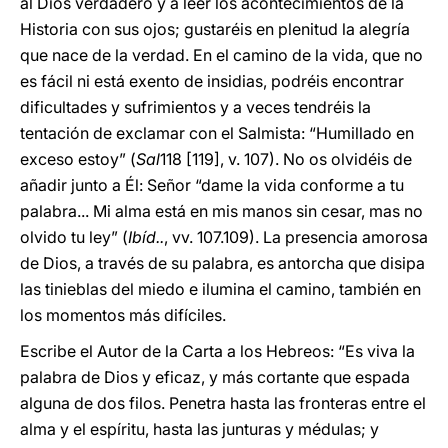
al Dios verdadero y a leer los acontecimientos de la
Historia con sus ojos; gustaréis en plenitud la alegría
que nace de la verdad. En el camino de la vida, que no
es fácil ni está exento de insidias, podréis encontrar
dificultades y sufrimientos y a veces tendréis la
tentación de exclamar con el Salmista: “Humillado en
exceso estoy” (
Sal
118 [119], v. 107). No os olvidéis de
añadir junto a Él: Señor “dame la vida conforme a tu
palabra... Mi alma está en mis manos sin cesar, mas no
olvido tu ley” (
Ibíd..
, vv. 107.109). La presencia amorosa
de Dios, a través de su palabra, es antorcha que disipa
las tinieblas del miedo e ilumina el camino, también en
los momentos más difíciles.
Escribe el Autor de la Carta a los Hebreos: “Es viva la
palabra de Dios y eficaz, y más cortante que espada
alguna de dos filos. Penetra hasta las fronteras entre el
alma y el espíritu, hasta las junturas y médulas; y