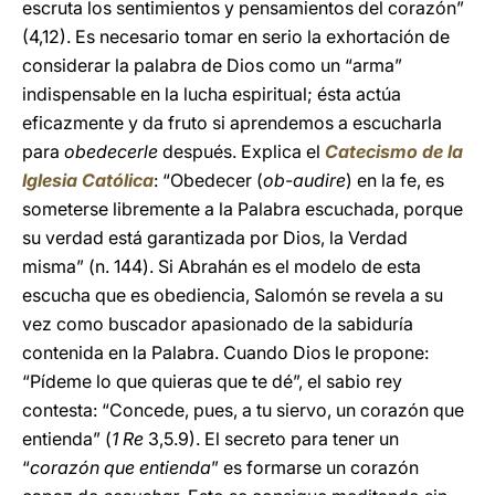
escruta los sentimientos y pensamientos del corazón”
(4,12). Es necesario tomar en serio la exhortación de
considerar la palabra de Dios como un “arma”
indispensable en la lucha espiritual; ésta actúa
eficazmente y da fruto si aprendemos a escucharla
para
obedecerle
después. Explica el
Catecismo de la
Iglesia Católica
: “Obedecer (
ob-audire
) en la fe, es
someterse libremente a la Palabra escuchada, porque
su verdad está garantizada por Dios, la Verdad
misma” (n. 144). Si Abrahán es el modelo de esta
escucha que es obediencia, Salomón se revela a su
vez como buscador apasionado de la sabiduría
contenida en la Palabra. Cuando Dios le propone:
“Pídeme lo que quieras que te dé”, el sabio rey
contesta: “Concede, pues, a tu siervo, un corazón que
entienda” (
1 Re
3,5.9). El secreto para tener un
“
corazón que entienda
” es formarse un corazón