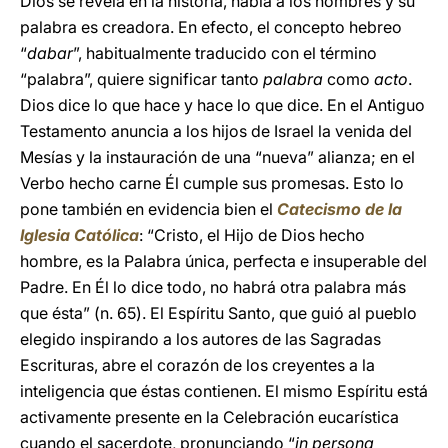
Dios se revela en la historia, habla a los hombres y su
palabra es creadora. En efecto, el concepto hebreo
“
dabar
”, habitualmente traducido con el término
“palabra”, quiere significar tanto
palabra
como
acto
.
Dios dice lo que hace y hace lo que dice. En el Antiguo
Testamento anuncia a los hijos de Israel la venida del
Mesías y la instauración de una “nueva” alianza; en el
Verbo hecho carne Él cumple sus promesas. Esto lo
pone también en evidencia bien el
Catecismo de la
Iglesia Católica
: “Cristo, el Hijo de Dios hecho
hombre, es la Palabra única, perfecta e insuperable del
Padre. En Él lo dice todo, no habrá otra palabra más
que ésta” (n. 65). El Espíritu Santo, que guió al pueblo
elegido inspirando a los autores de las Sagradas
Escrituras, abre el corazón de los creyentes a la
inteligencia que éstas contienen. El mismo Espíritu está
activamente presente en la Celebración eucarística
cuando el sacerdote, pronunciando “
in persona