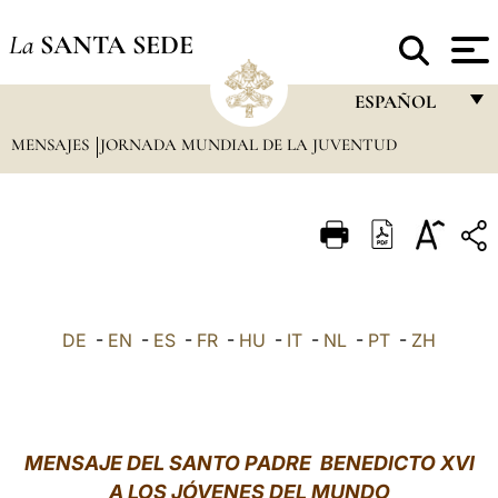
La
SANTA SEDE
ESPAÑOL
MENSAJES
JORNADA MUNDIAL DE LA JUVENTUD
FRANÇAIS
ENGLISH
ITALIANO
PORTUGUÊS
ESPAÑOL
DE
-
EN
-
ES
-
FR
-
HU
-
IT
-
NL
-
PT
-
ZH
DEUTSCH
POLSKI
العربيّة
MENSAJE DEL SANTO PADRE BENEDICTO XVI
A LOS JÓVENES DEL MUNDO
中文