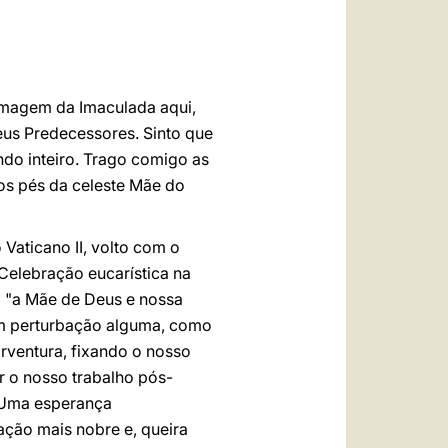
العربيّة
中文
LATINE
 imagem da Imaculada aqui,
eus Predecessores. Sinto que
do inteiro. Trago comigo as
os pés da celeste Mãe do
Vaticano II, volto com o
Celebração eucarística na
a "a Mãe de Deus e nossa
 sem perturbação alguma, como
rventura, fixando o nosso
ar o nosso trabalho pós-
? Uma esperança
ação mais nobre e, queira