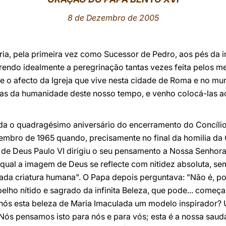
8 de Dezembro de 2005
ria, pela primeira vez como Sucessor de Pedro, aos pés da
rendo idealmente a peregrinação tantas vezes feita pelos m
 afecto da Igreja que vive nesta cidade de Roma e no mun
as da humanidade deste nosso tempo, e venho colocá-las a
rda o quadragésimo aniversário do encerramento do Concílio 
mbro de 1965 quando, precisamente no final da homilia da 
 de Deus Paulo VI dirigiu o seu pensamento a Nossa Senhor
 na qual a imagem de Deus se reflecte com nitidez absoluta,
ada criatura humana". O Papa depois perguntava: "Não é, po
pelho nítido e sagrado da infinita Beleza, que pode... começ
a nós esta beleza de Maria Imaculada um modelo inspirador
"Nós pensamos isto para nós e para vós; esta é a nossa saud