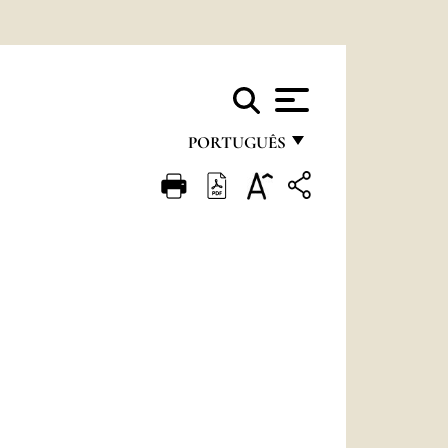
PORTUGUÊS
FRANÇAIS
ENGLISH
ITALIANO
PORTUGUÊS
ESPAÑOL
DEUTSCH
POLSKI