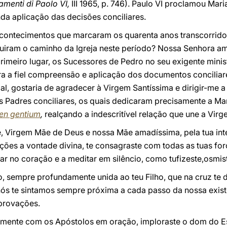
amenti di Paolo VI,
III 1965, p. 746). Paulo VI proclamou Maria
nda aplicação das decisões conciliares.
ontecimentos que marcaram os quarenta anos transcorridos
uiram o caminho da Igreja neste período? Nossa Senhora am
rimeiro lugar, os Sucessores de Pedro no seu exigente minis
ra a fiel compreensão e aplicação dos documentos conciliar
al, gostaria de agradecer à Virgem Santíssima e dirigir-me
Padres conciliares, os quais dedicaram precisamente a Mari
en gentium
,
realçando a indescritível relação que une a Virge
, Virgem Mãe de Deus e nossa Mãe amadíssima, pela tua inte
ações a vontade divina, te consagraste com todas as tuas for
ar no coração e a meditar em silêncio, como tufizeste,osmist
io, sempre profundamente unida ao teu Filho, que na cruz te
s te sintamos sempre próxima a cada passo da nossa exist
provações.
amente com os Apóstolos em oração, imploraste o dom do Esp