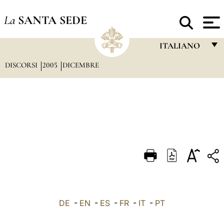
La
SANTA SEDE
ITALIANO
DISCORSI
2005
DICEMBRE
FRANÇAIS
ENGLISH
ITALIANO
PORTUGUÊS
ESPAÑOL
DEUTSCH
POLSKI
العربيّة
DE
-
EN
-
ES
-
FR
-
IT
-
PT
中文