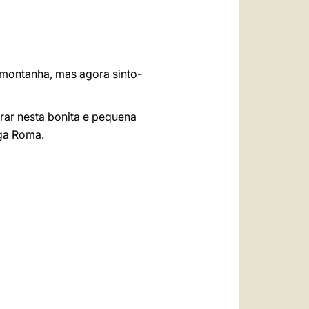
العربيّة
中文
LATINE
 montanha, mas agora sinto-
rar nesta bonita e pequena
iga Roma.