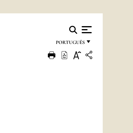
PORTUGUÊS
FRANÇAIS
ENGLISH
ITALIANO
PORTUGUÊS
ESPAÑOL
DEUTSCH
POLSKI