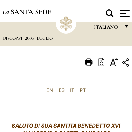
La
SANTA SEDE
ITALIANO
DISCORSI
2005
LUGLIO
FRANÇAIS
ENGLISH
ITALIANO
PORTUGUÊS
ESPAÑOL
EN
-
ES
-
IT
-
PT
DEUTSCH
POLSKI
العربيّة
SALUTO DI SUA SANTITÀ BENEDETTO XVI
中文