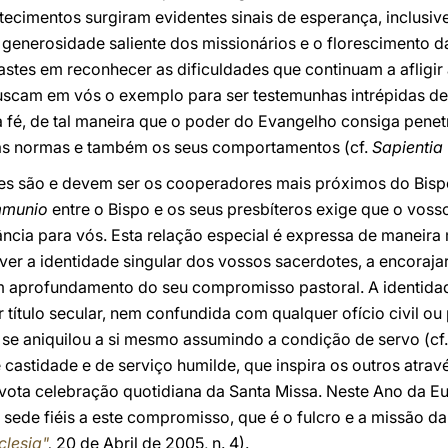
ntecimentos surgiram evidentes sinais de esperança, inclusiv
a generosidade saliente dos missionários e o florescimento 
tes em reconhecer as dificuldades que continuam a afligir 
 buscam em vós o exemplo para ser testemunhas intrépidas de 
 fé, de tal maneira que o poder do Evangelho consiga penet
uas normas e também os seus comportamentos (cf.
Sapientia
es são e devem ser os cooperadores mais próximos do Bisp
mmunio
entre o Bispo e os seus presbíteros exige que o voss
ncia para vós. Esta relação especial é expressa de maneira
r a identidade singular dos vossos sacerdotes, a encorajar
um aprofundamento do seu compromisso pastoral. A identidad
ítulo secular, nem confundida com qualquer ofício civil ou po
 se aniquilou a si mesmo assumindo a condição de servo (cf
 castidade e de serviço humilde, que inspira os outros atr
ota celebração quotidiana da Santa Missa. Neste Ano da Euca
: sede fiéis a este compromisso, que é o fulcro e a missão da
lesia"
,
20 de Abril de 2005, n. 4).