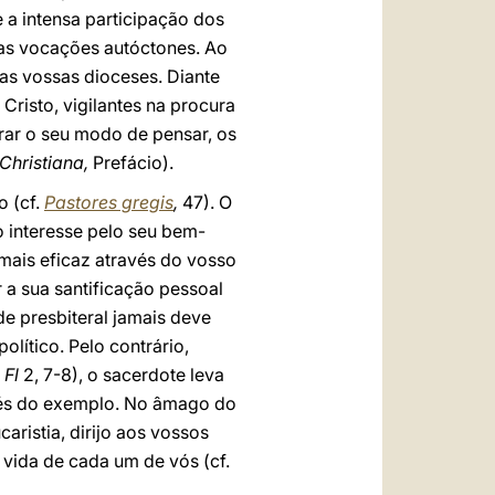
e a intensa participação dos
das vocações autóctones. Ao
as vossas dioceses. Diante
Cristo, vigilantes na procura
rar o seu modo de pensar, os
 Christiana,
Prefácio).
o (cf.
Pastores gregis
,
47). O
o interesse pelo seu bem-
 mais eficaz através do vosso
 a sua santificação pessoal
e presbiteral jamais deve
lítico. Pelo contrário,
.
Fl
2, 7-8), o sacerdote leva
avés do exemplo. No âmago do
ristia, dirijo aos vossos
 vida de cada um de vós (cf.