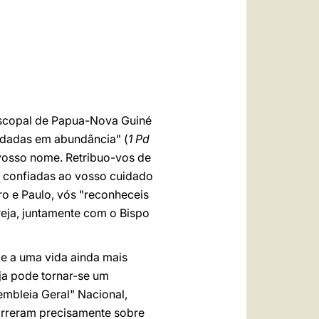
العربيّة
中文
LATINE
iscopal de Papua-Nova Guiné
 dadas em abundância" (
1 Pd
 vosso nome. Retribuo-vos de
 confiadas ao vosso cuidado
ro e Paulo, vós "reconheceis
reja, juntamente com o Bispo
 e a uma vida ainda mais
ja pode tornar-se um
embleia Geral" Nacional,
correram precisamente sobre