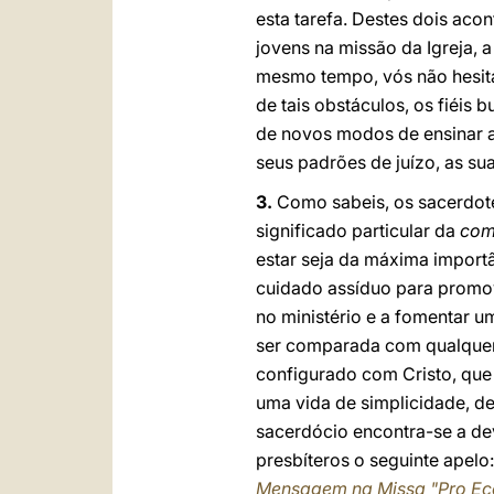
esta tarefa. Destes dois aco
jovens na missão da Igreja, 
mesmo tempo, vós não hesitas
de tais obstáculos, os fiéis
de novos modos de ensinar a
seus padrões de juízo, as s
3.
Como sabeis, os sacerdot
significado particular da
co
estar seja da máxima importâ
cuidado assíduo para promove
no ministério e a fomentar 
ser comparada com qualquer t
configurado com Cristo, que
uma vida de simplicidade, de
sacerdócio encontra-se a dev
presbíteros o seguinte apelo
Mensagem na Missa "Pro Ecc