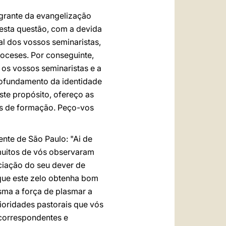
egrante da evangelização
 esta questão, com a devida
al dos vossos seminaristas,
ioceses. Por conseguinte,
 os vossos seminaristas e a
rofundamento da identidade
ste propósito, ofereço as
as de formação. Peço-vos
nte de São Paulo: "Ai de
 muitos de vós observaram
ciação do seu dever de
 que este zelo obtenha bom
sma a força de plasmar a
rioridades pastorais que vós
 correspondentes e