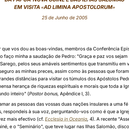
EM VISITA
AD LIMINA APOSTOLORUM
«
»
25 de Junho de 2005
or que vos dou as boas-vindas, membros da Conferência Ep
to faço minha a saudação de Pedro: "Graça e paz vos sejam
D. Sarego, pelos seus amáveis sentimentos que transmitiu em
seguro as minhas preces, assim como às pessoas que foram
randes distâncias para visitar os túmulos dos Apóstolos Ped
mensa herança de riquezas espirituais e morais que toda a Ig
ndo inteiro" (
Pastor bonus,
Apêndice I, 3).
hamar as pessoas das vossas duas nações insulares a uma fé
, respondeis à sua voz, perguntando-vos como é que a Igre
ez mais efectivo (cf.
Ecclesia in Oceania
,
4). A recente "Ass
né, e o "Seminário", que teve lugar nas Ilhas Salomão, dis