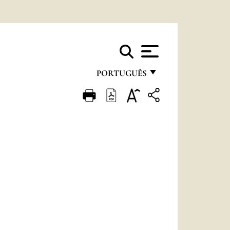
PORTUGUÊS
FRANÇAIS
ENGLISH
ITALIANO
PORTUGUÊS
ESPAÑOL
DEUTSCH
POLSKI