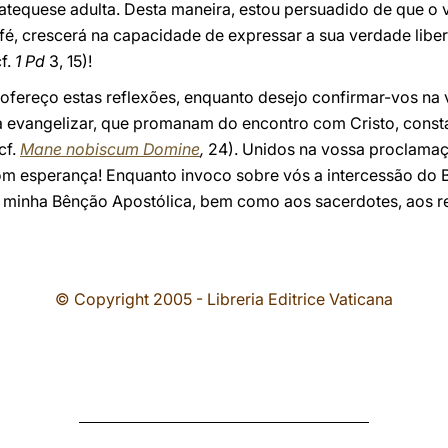
tequese adulta. Desta maneira, estou persuadido de que o
é, crescerá na capacidade de expressar a sua verdade liber
f.
1 Pd
3, 15)!
 ofereço estas reflexões, enquanto desejo confirmar-vos na
a evangelizar, que promanam do encontro com Cristo, consta
cf.
Mane nobiscum Domine
,
24). Unidos na vossa proclama
com esperança! Enquanto invoco sobre vós a intercessão do 
minha Bênção Apostólica, bem como aos sacerdotes, aos reli
© Copyright 2005 - Libreria Editrice Vaticana