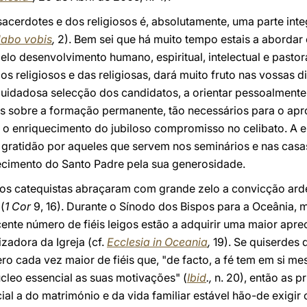
acerdotes e dos religiosos é, absolutamente, uma parte int
dabo vobis
,
2). Bem sei que há muito tempo estais a abordar
elo desenvolvimento humano, espiritual, intelectual e pastor
 religiosos e das religiosas, dará muito fruto nas vossas d
cuidadosa selecção dos candidatos, a orientar pessoalmente
s sobre a formação permanente, tão necessários para o ap
ara o enriquecimento do jubiloso compromisso no celibato. A e
gratidão por aqueles que servem nos seminários e nas cas
decimento do Santo Padre pela sua generosidade.
sos catequistas abraçaram com grande zelo a convicção arde
(
1 Cor
9, 16). Durante o Sínodo dos Bispos para a Oceânia,
nte número de fiéis leigos estão a adquirir uma maior apre
zadora da Igreja (cf.
Ecclesia in Oceania
,
19). Se quiserdes
 cada vez maior de fiéis que, "de facto, a fé tem em si me
cleo essencial as suas motivações" (
Ibid
.,
n. 20), então as p
ial a do matrimónio e da vida familiar estável hão-de exigir