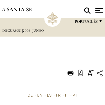
A
SANTA SÉ
PORTUGUÊS
DISCURSOS
2006
JUNHO
FRANÇAIS
ENGLISH
ITALIANO
PORTUGUÊS
ESPAÑOL
DEUTSCH
POLSKI
العربيّة
DE
-
EN
-
ES
-
FR
-
IT
-
PT
中文