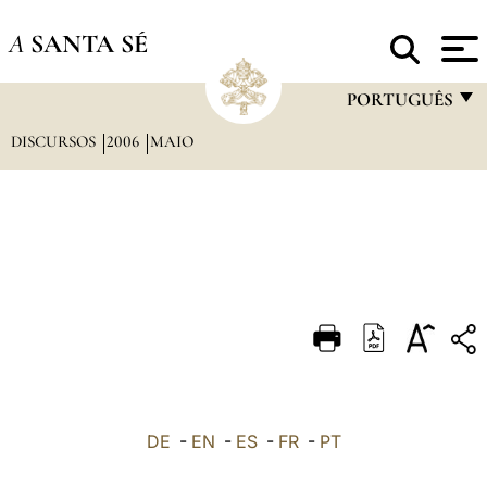
A
SANTA SÉ
PORTUGUÊS
DISCURSOS
2006
MAIO
FRANÇAIS
ENGLISH
ITALIANO
PORTUGUÊS
ESPAÑOL
DEUTSCH
POLSKI
العربيّة
DE
-
EN
-
ES
-
FR
-
PT
中文