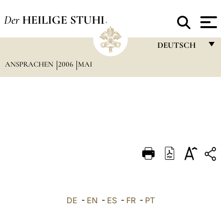
Der
HEILIGE STUHL
DEUTSCH
ANSPRACHEN
2006
MAI
FRANÇAIS
ENGLISH
ITALIANO
PORTUGUÊS
ESPAÑOL
DEUTSCH
POLSKI
العربيّة
DE
-
EN
-
ES
-
FR
-
PT
中文