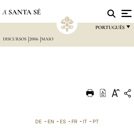
A
SANTA SÉ
PORTUGUÊS
DISCURSOS
2006
MAIO
FRANÇAIS
ENGLISH
ITALIANO
PORTUGUÊS
ESPAÑOL
DEUTSCH
POLSKI
العربيّة
DE
-
EN
-
ES
-
FR
-
IT
-
PT
中文