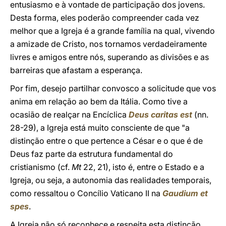
entusiasmo e à vontade de participação dos jovens.
Desta forma, eles poderão compreender cada vez
melhor que a Igreja é a grande família na qual, vivendo
a amizade de Cristo, nos tornamos verdadeiramente
livres e amigos entre nós, superando as divisões e as
barreiras que afastam a esperança.
Por fim, desejo partilhar convosco a solicitude que vos
anima em relação ao bem da Itália. Como tive a
ocasião de realçar na Encíclica
Deus caritas est
(nn.
28-29), a Igreja está muito consciente de que "a
distinção entre o que pertence a César e o que é de
Deus faz parte da estrutura fundamental do
cristianismo (cf.
Mt
22, 21), isto é, entre o Estado e a
Igreja, ou seja, a autonomia das realidades temporais,
como ressaltou o Concílio Vaticano II na
Gaudium et
spes
.
A Igreja não só reconhece e respeita esta distinção,