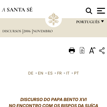
A
SANTA SÉ
PORTUGUÊS
DISCURSOS
2006
NOVEMBRO
FRANÇAIS
ENGLISH
ITALIANO
PORTUGUÊS
ESPAÑOL
DE
-
EN
-
ES
-
FR
-
IT
-
PT
DEUTSCH
POLSKI
العربيّة
DISCURSO DO PAPA BENTO XVI
NO ENCONTRO COM OS BISPOS DA SUÍÇA
中文