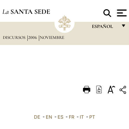
La
SANTA SEDE
ESPAÑOL
DISCURSOS
2006
NOVIEMBRE
FRANÇAIS
ENGLISH
ITALIANO
PORTUGUÊS
ESPAÑOL
DEUTSCH
POLSKI
العربيّة
DE
-
EN
-
ES
-
FR
-
IT
-
PT
中文