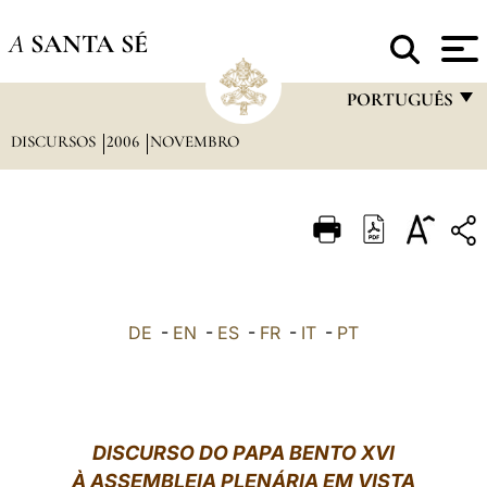
A
SANTA SÉ
PORTUGUÊS
DISCURSOS
2006
NOVEMBRO
FRANÇAIS
ENGLISH
ITALIANO
PORTUGUÊS
ESPAÑOL
DE
-
EN
-
ES
-
FR
-
IT
-
PT
DEUTSCH
POLSKI
العربيّة
DISCURSO DO PAPA BENTO XVI
À ASSEMBLEIA PLENÁRIA EM VISTA
中文