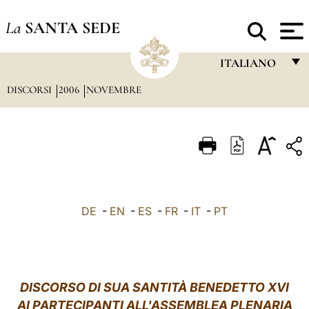
La
SANTA SEDE
ITALIANO
DISCORSI
2006
NOVEMBRE
FRANÇAIS
ENGLISH
ITALIANO
PORTUGUÊS
ESPAÑOL
DE
-
EN
-
ES
-
FR
-
IT
-
PT
DEUTSCH
POLSKI
العربيّة
DISCORSO DI SUA SANTITÀ BENEDETTO XVI
AI PARTECIPANTI ALL'ASSEMBLEA PLENARIA
中文