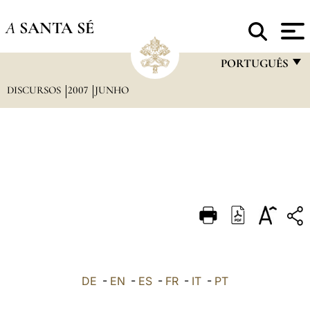
A
SANTA SÉ
PORTUGUÊS
DISCURSOS
2007
JUNHO
FRANÇAIS
ENGLISH
ITALIANO
PORTUGUÊS
ESPAÑOL
DEUTSCH
POLSKI
العربيّة
DE
-
EN
-
ES
-
FR
-
IT
-
PT
中文