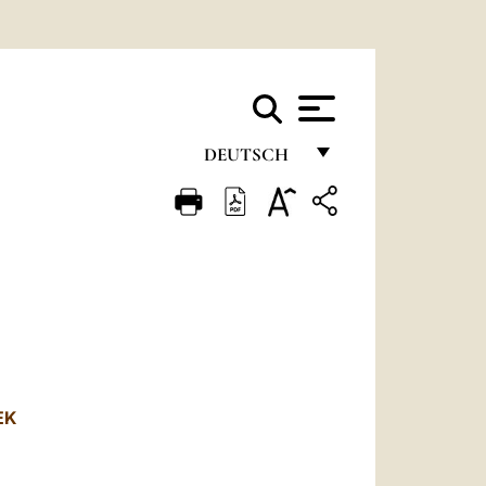
DEUTSCH
FRANÇAIS
ENGLISH
ITALIANO
PORTUGUÊS
ESPAÑOL
DEUTSCH
EK
POLSKI