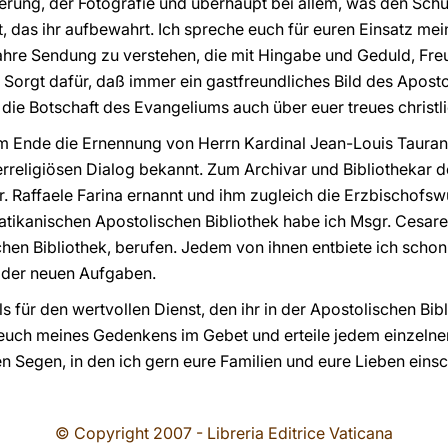
ierung, der Fotografie und überhaupt bei allem, was den Sc
t, das ihr aufbewahrt. Ich spreche euch für euren Einsatz me
ahre Sendung zu verstehen, die mit Hingabe und Geduld, Fre
 Sorgt dafür, daß immer ein gastfreundliches Bild des Apos
die Botschaft des Evangeliums auch über euer treues christli
m Ende die Ernennung von Herrn Kardinal Jean-Louis Taura
terreligiösen Dialog bekannt. Zum Archivar und Bibliothekar 
r. Raffaele Farina ernannt und ihm zugleich die Erzbischofswü
tikanischen Apostolischen Bibliothek habe ich Msgr. Cesare 
hen Bibliothek, berufen. Jedem von ihnen entbiete ich scho
f der neuen Aufgaben.
 für den wertvollen Dienst, den ihr in der Apostolischen Bib
re euch meines Gedenkens im Gebet und erteile jedem einzeln
Segen, in den ich gern eure Familien und eure Lieben einsc
© Copyright 2007 - Libreria Editrice Vaticana