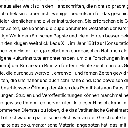
er aus aller Welt ist: In den Handschriften, die nicht so präc
bliothek sind, aber nicht weniger bedeutsam für das geschich
ler kirchlicher und ziviler Institutionen. Sie erforschen die 
r Zeiten; sie können die Züge berühmter Gestalten der Kirc
itige Werk der römischen Päpste und vieler Hirten besser b
h den klugen Weitblick Leos XIII. im Jahr 1881 zur Konsultati
en von Historikern, ja selbst den europäischen Nationen al
igene Kulturinstitute errichtet haben, um die Forschungen in 
hrein] der Kirche von Rom zu fördern. Heute zieht man das G
e, die durchaus wertvoll, ehrenvoll und fernen Zeiten gewid
iten, die uns näher und auch sehr nahe sind. Das beweisen di
beschlossene Öffnung der Akten des Pontifikats von Papst Piu
chungen, Studien und Veröffentlichungen können manchmal n
ch gewisse Polemiken hervorrufen. In dieser Hinsicht kann ich
ommenen Dienstes zu loben, die das Vatikanische Geheimar
nd oft schwachen parteiischen Sichtweisen der Geschichte f
alte das dokumentarische Material angeboten hat, das, mit E