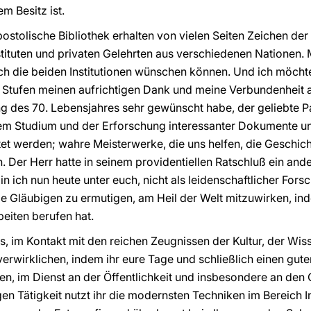
m Besitz ist.
stolische Bibliothek erhalten von vielen Seiten Zeichen de
ituten und privaten Gelehrten aus verschiedenen Nationen. M
ich die beiden Institutionen wünschen können. Und ich möchte
 Stufen meinen aufrichtigen Dank und meine Verbundenheit a
ng des 70. Lebensjahres sehr gewünscht habe, der geliebte P
dem Studium und der Erforschung interessanter Dokumente 
tet werden; wahre Meisterwerke, die uns helfen, die Geschic
 Der Herr hatte in seinem providentiellen Ratschluß ein an
 ich nun heute unter euch, nicht als leidenschaftlicher Forsc
lle Gläubigen zu ermutigen, am Heil der Welt mitzuwirken, in
beiten berufen hat.
es, im Kontakt mit den reichen Zeugnissen der Kultur, der Wiss
verwirklichen, indem ihr eure Tage und schließlich einen gute
en, im Dienst an der Öffentlichkeit und insbesondere an de
tigen Tätigkeit nutzt ihr die modernsten Techniken im Bereich I