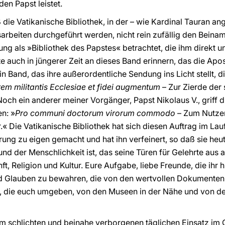
en Papst leistet.
ß die Vatikanische Bibliothek, in der – wie Kardinal Tauran 
rbeiten durchgeführt werden, nicht rein zufällig den Beinam
ng als »Bibliothek des Papstes« betrachtet, die ihm direkt unt
te auch in jüngerer Zeit an dieses Band erinnern, das die Apo
in Band, das ihre außerordentliche Sendung ins Licht stellt, d
em militantis Ecclesiae et fidei augmentum
– Zur Zierde der 
och ein anderer meiner Vorgänger, Papst Nikolaus V., griff di
en: »
Pro communi doctorum virorum commodo
– Zum Nutze
.« Die Vatikanische Bibliothek hat sich diesen Auftrag im La
erung zu eigen gemacht und hat ihn verfeinert, so daß sie heu
nd der Menschlichkeit ist, das seine Türen für Gelehrte aus al
 Religion und Kultur. Eure Aufgabe, liebe Freunde, die ihr hier
d Glauben zu bewahren, die von den wertvollen Dokumenten
n, die euch umgeben, von den Museen in der Nähe und von der 
 im schlichten und beinahe verborgenen täglichen Einsatz im 