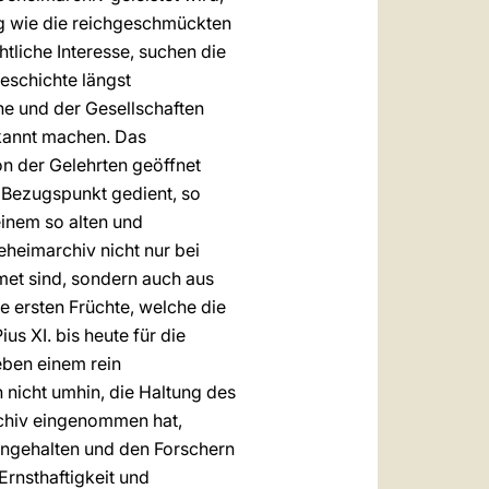
htig wie die reichgeschmückten
tliche Interesse, suchen die
Geschichte längst
he und der Gesellschaften
ekannt machen. Das
on der Gelehrten geöffnet
s Bezugspunkt gedient, so
einem so alten und
eheimarchiv nicht nur bei
met sind, sondern auch aus
e ersten Früchte, welche die
s XI. bis heute für die
eben einem rein
 nicht umhin, die Haltung des
chiv eingenommen hat,
erngehalten und den Forschern
rnsthaftigkeit und