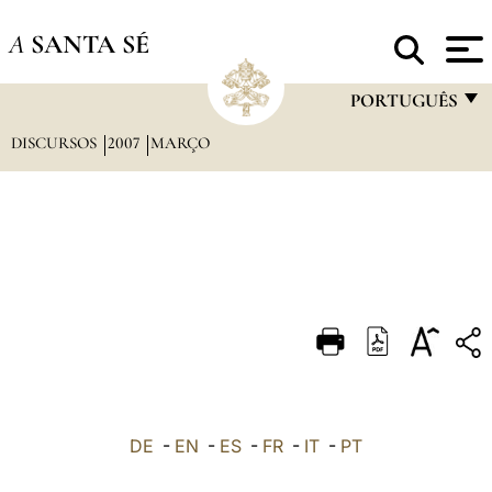
A
SANTA SÉ
PORTUGUÊS
DISCURSOS
2007
MARÇO
FRANÇAIS
ENGLISH
ITALIANO
PORTUGUÊS
ESPAÑOL
DEUTSCH
POLSKI
العربيّة
DE
-
EN
-
ES
-
FR
-
IT
-
PT
中文