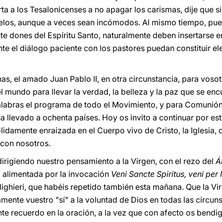
rta a los Tesalonicenses a no apagar los carismas, dije que s
os, aunque a veces sean incómodos. Al mismo tiempo, puesto
e dones del Espíritu Santo, naturalmente deben insertarse e
te el diálogo paciente con los pastores puedan constituir el
, el amado Juan Pablo II, en otra circunstancia, para vosotr
l mundo para llevar la verdad, la belleza y la paz que se enc
labras el programa de todo el Movimiento, y para Comunión y
a llevado a ochenta países. Hoy os invito a continuar por es
idamente enraizada en el Cuerpo vivo de Cristo, la Iglesia, 
con nosotros.
rigiendo nuestro pensamiento a la Virgen, con el rezo del
Á
, alimentada por la invocación
Veni Sancte Spiritus, veni pe
lighieri, que habéis repetido también esta mañana. Que la V
ente vuestro "sí" a la voluntad de Dios en todas las circun
te recuerdo en la oración, a la vez que con afecto os bendig