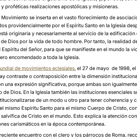
 y proféticas realizaciones apostólicas y misioneras.
 Movimiento se inserta en el vasto florecimiento de asociac
dos providencialmente por el Espíritu Santo en la Iglesia desp
stá originaria y necesariamente al servicio de la edificació
de Dios por la vida de todo hombre. Por tanto, la realidad d
 Espíritu del Señor, para que se manifieste en el mundo la vic
ero encomendado a toda la Iglesia.
ndial de movimientos eclesiales
, el 27 de mayo de 1998, el
 hay contraste o contraposición entre la dimensión institucion
on una expresión significativa, porque ambas son igualmente
o de Dios. En la Iglesia también las instituciones esenciales s
stitucionalizarse de un modo u otro para tener coherencia y 
el mismo Espíritu Santo para el mismo Cuerpo de Cristo, con
a salvífica de Cristo en el mundo. Esto explica la atención co
dones carismáticos en la época contemporánea.
 reciente encuentro con el clero y los párrocos de Roma, rec