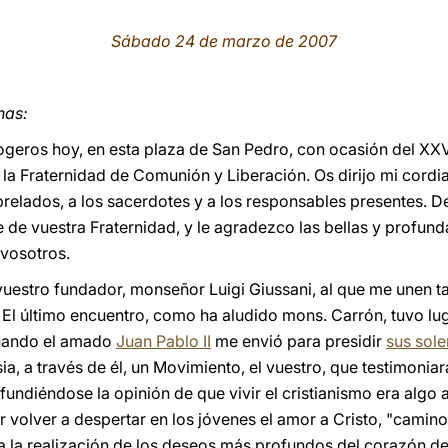
Sábado 24 de marzo de 2007
nas:
ogeros hoy, en esta plaza de San Pedro, con ocasión del XXV
 la Fraternidad de Comunión y Liberación. Os dirijo mi cordi
 prelados, a los sacerdotes y a los responsables presentes. 
e de vuestra Fraternidad, y le agradezco las bellas y profun
 vosotros.
uestro fundador, monseñor Luigi Giussani, al que me unen ta
El último encuentro, como ha aludido mons. Carrón, tuvo luga
cuando el amado
Juan Pablo II
me envió para presidir
sus sol
ia, a través de él, un Movimiento, el vuestro, que testimoniara
fundiéndose la opinión de que vivir el cristianismo era algo
 volver a despertar en los jóvenes el amor a Cristo, "camino
ia la realización de los deseos más profundos del corazón de