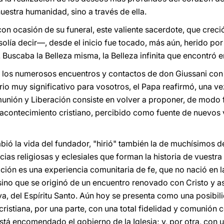
uestra humanidad, sino a través de ella.
on ocasión de su funeral, este valiente sacerdote, que creci
lía decir—, desde el inicio fue tocado, más aún, herido por 
 Buscaba la Belleza misma, la Belleza infinita que encontró e
 los numerosos encuentros y contactos de don Giussani co
rio muy significativo para vosotros, el Papa reafirmó, una ve
nión y Liberación consiste en volver a proponer, de modo f
 acontecimiento cristiano, percibido como fuente de nuevos 
ó la vida del fundador, "hirió" también la de muchísimos de 
cias religiosas y eclesiales que forman la historia de vuestra 
ción es una experiencia comunitaria de fe, que no nació en l
 sino que se originó de un encuentro renovado con Cristo y a
iva, del Espíritu Santo. Aún hoy se presenta como una posibi
cristiana, por una parte, con una total fidelidad y comunión
está encomendado el gobierno de la Iglesia; y, por otra, con