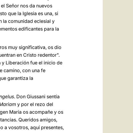
i el Señor nos da nuevos
 que la Iglesia es una, si
n la comunidad eclesial y
ementos edificantes para la
os muy significativa, os dio
uentran en Cristo redentor".
 Liberación fue el inicio de
te camino, con una fe
que garantiza la
ngelus
. Don Giussani sentía
r Mariam
y por el rezo del
irgen María os acompañe y os
stancias. Queridos amigos,
o a vosotros, aquí presentes,