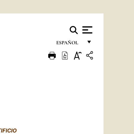
ESPAÑOL
FRANÇAIS
ENGLISH
ITALIANO
PORTUGUÊS
ESPAÑOL
DEUTSCH
POLSKI
IFICIO