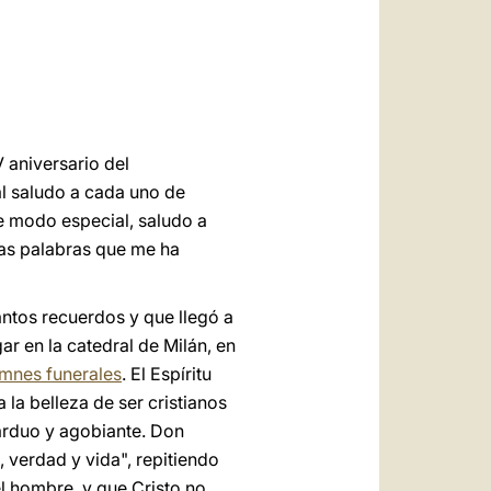
العربيّة
中文
LATINE
 aniversario del
al saludo a cada uno de
De modo especial, saludo a
das palabras que me ha
ntos recuerdos y que llegó a
r en la catedral de Milán, en
emnes funerales
. El Espíritu
 la belleza de ser cristianos
 arduo y agobiante. Don
, verdad y vida", repitiendo
l hombre, y que Cristo no