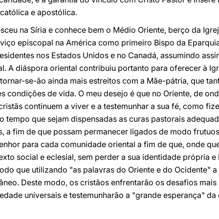
 católica e apostólica.
sceu na Síria e conhece bem o Médio Oriente, berço da Igrej
viço episcopal na América como primeiro Bispo da Eparqui
s residentes nos Estados Unidos e no Canadá, assumindo assi
. A diáspora oriental contribuiu portanto para oferecer à Igr
 tornar-se-ão ainda mais estreitos com a Mãe-pátria, que tan
s condições de vida. O meu desejo é que no Oriente, de ond
ristãs continuem a viver e a testemunhar a sua fé, como fiz
o tempo que sejam dispensadas as curas pastorais adequad
s, a fim de que possam permanecer ligados de modo frutuos
Senhor para cada comunidade oriental a fim de que, onde que
xto social e eclesial, sem perder a sua identidade própria e
modo que utilizando "as palavras do Oriente e do Ocidente" a
eo. Deste modo, os cristãos enfrentarão os desafios mais
riedade universais e testemunharão a "grande esperança" da