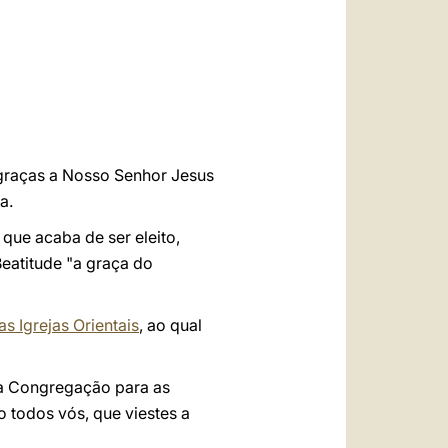
العربيّة
中文
LATINE
 graças a Nosso Senhor Jesus
a.
 que acaba de ser eleito,
eatitude "a graça do
 Igrejas Orientais
, ao qual
da Congregação para as
o todos vós, que viestes a