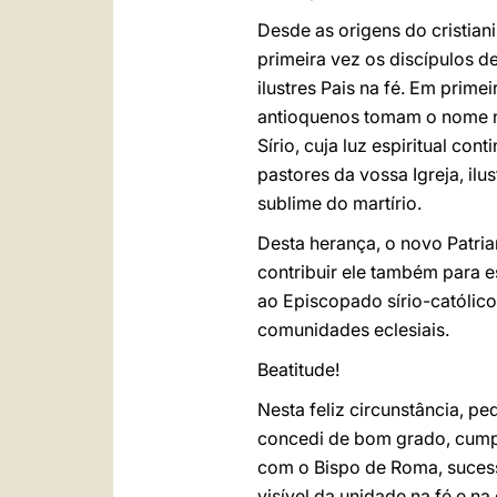
Desde as origens do cristian
primeira vez os discípulos 
ilustres Pais na fé. Em primei
antioquenos tomam o nome n
Sírio, cuja luz espiritual con
pastores da vossa Igreja, il
sublime do martírio.
Desta herança, o novo Patri
contribuir ele também para e
ao Episcopado sírio-católico,
comunidades eclesiais.
Beatitude!
Nesta feliz circunstância, 
concedi de bom grado, cumpr
com o Bispo de Roma, suces
visível da unidade na fé e na