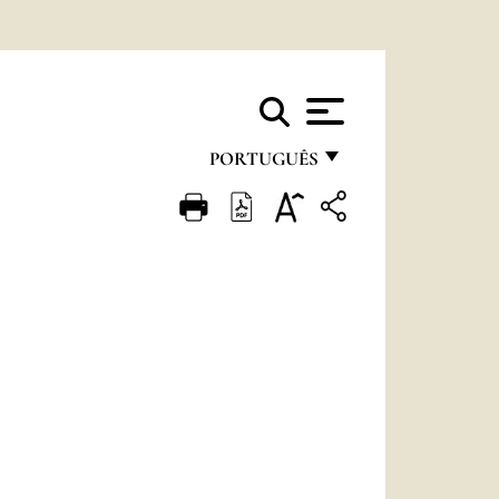
PORTUGUÊS
FRANÇAIS
ENGLISH
ITALIANO
PORTUGUÊS
ESPAÑOL
DEUTSCH
POLSKI