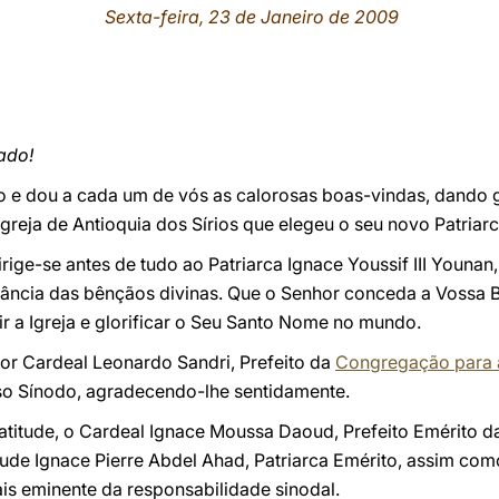
Sexta-feira, 23 de Janeiro de 2009
ado!
o e dou a cada um de vós as calorosas boas-vindas, dando
Igreja de Antioquia dos Sírios que elegeu o seu novo Patriarc
ige-se antes de tudo ao Patriarca Ignace Youssif III Younan,
ância das bênçãos divinas. Que o Senhor conceda a Vossa B
r a Igreja e glorificar o Seu Santo Nome no mundo.
r Cardeal Leonardo Sandri, Prefeito da
Congregação para as
sso Sínodo, agradecendo-lhe sentidamente.
titude, o Cardeal Ignace Moussa Daoud, Prefeito Emérito 
itude Ignace Pierre Abdel Ahad, Patriarca Emérito, assim com
is eminente da responsabilidade sinodal.