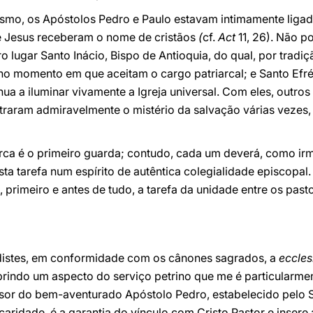
ismo, os Apóstolos Pedro e Paulo estavam intimamente ligad
de Jesus receberam o nome de cristãos
(
cf.
Act
11, 26). Não 
ro lugar Santo Inácio, Bispo de Antioquia, do qual, por tradiçã
o momento em que aceitam o cargo patriarcal; e Santo E
tinua a iluminar vivamente a Igreja universal. Com eles, outros
ustraram admiravelmente o mistério da salvação várias vezes
arca é o primeiro guarda; contudo, cada um deverá, como i
sta tarefa num espírito de autêntica colegialidade episcopal.
 primeiro e antes de tudo, a tarefa da unidade entre os past
pedistes, em conformidade com os cânones sagrados, a
eccles
indo um aspecto do serviço petrino que me é particularme
sor do bem-aventurado Apóstolo Pedro, estabelecido pelo
 caridade, é a garantia do vínculo com Cristo Pastor e insere 