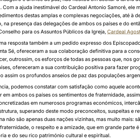
o. Com a ajuda inestimável do Cardeal Antonio Samoré, el
dimentos destas amplas e complexas negociações, até à de
do, na presença das delegações de ambos os países e do ent
Conselho para os Assuntos Públicos da Igreja,
Cardeal Agost
i uma resposta também a um pedido expresso dos Episcopado
ta Sé, ofereceram a sua colaboração definitiva para a co
cer, outrossim, os esforços de todas as pessoas que, nos g
ses, ofereceram a sua contribuição positiva para fazer pro
do assim os profundos anseios de paz das populações argent
ância, podemos constatar com satisfação como aquele aconte
r em ambos os países os sentimentos de fraternidade, ass
concretizadas em numerosos programas económicos, intercâ
strutura, superando deste modo preconceitos, suspeitas e r
tina não são apenas duas nações vizinhas, mas muito mais: 
ternidade, o respeito e a amizade, que em grande parte é f
ia e do seu rico património cultural e espiritual.