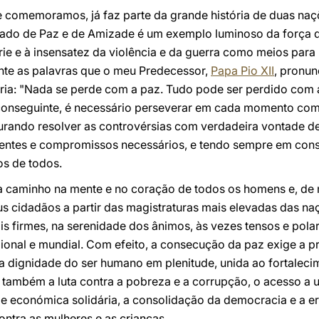
e comemoramos, já faz parte da grande história de duas n
atado de Paz e de Amizade é um exemplo luminoso da força 
ie e à insensatez da violência e da guerra como meios para
ente as palavras que o meu Predecessor,
Papa Pio XII
, pronu
tória: "Nada se perde com a paz. Tudo pode ser perdido com 
conseguinte, é necessário perseverar em cada momento com 
urando resolver as controvérsias com verdadeira vontade de
entes e compromissos necessários, e tendo sempre em cons
mos de todos.
a caminho na mente e no coração de todos os homens e, de
s cidadãos a partir das magistraturas mais elevadas das naç
s firmes, na serenidade dos ânimos, às vezes tensos e polar
onal e mundial. Com efeito, a consecução da paz exige a 
e a dignidade do ser humano em plenitude, unida ao fortaleci
 também a luta contra a pobreza e a corrupção, o acesso a
e económica solidária, a consolidação da democracia e a er
ntra as mulheres e as crianças.