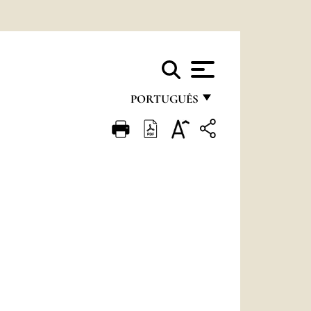
PORTUGUÊS
FRANÇAIS
ENGLISH
ITALIANO
PORTUGUÊS
ESPAÑOL
DEUTSCH
POLSKI