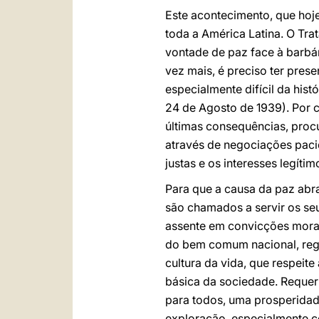
Este acontecimento, que hoj
toda a América Latina. O Tr
vontade de paz face à barbár
vez mais, é preciso ter pres
especialmente difícil da his
24 de Agosto de 1939). Por 
últimas consequências, proc
através de negociações paci
justas e os interesses legíti
Para que a causa da paz abr
são chamados a servir os seu
assente em convicções morai
do bem comum nacional, regi
cultura da vida, que respeit
básica da sociedade. Requer
para todos, uma prosperidad
exploração, especialmente co