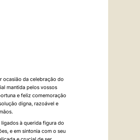
العربيّة
中文
LATINE
r ocasião da celebração do
rial mantida pelos vossos
oportuna e feliz comemoração
olução digna, razoável e
rmãos.
ligados à querida figura do
ões, e em sintonia com o seu
licada e crucial de ser