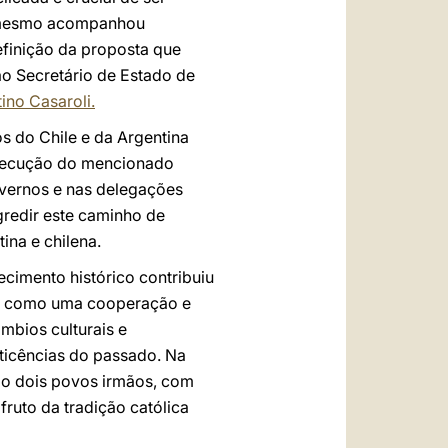
e mesmo acompanhou
finição da proposta que
ão Secretário de Estado de
ino Casaroli.
s do Chile e da Argentina
nsecução do mencionado
overnos e nas delegações
gredir este caminho de
ina e chilena.
cimento histórico contribuiu
im como uma cooperação e
mbios culturais e
eticências do passado. Na
são dois povos irmãos, com
ruto da tradição católica