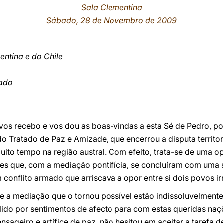
Sala Clementina
Sábado, 28 de Novembro de 2009
entina e do Chile
pado
os recebo e vos dou as boas-vindas a esta Sé de Pedro, po
do Tratado de Paz e Amizade, que encerrou a disputa territo
uito tempo na região austral. Com efeito, trata-se de uma 
es que, com a mediação pontifícia, se concluíram com uma s
m conflito armado que arriscava a opor entre si dois povos i
 a mediação que o tornou possível estão indissoluvelmente 
lido por sentimentos de afecto para com estas queridas naç
ageiro e artífice de paz, não hesitou em aceitar a tarefa de