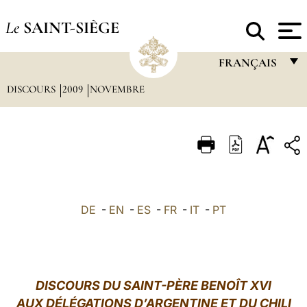
Le
SAINT-SIÈGE
FRANÇAIS
DISCOURS
2009
NOVEMBRE
FRANÇAIS
ENGLISH
ITALIANO
PORTUGUÊS
ESPAÑOL
DE
-
EN
-
ES
-
FR
-
IT
-
PT
DEUTSCH
POLSKI
العربيّة
DISCOURS DU SAINT-PÈRE BENOÎT XVI
AUX DÉLÉGATIONS D’ARGENTINE ET DU CHILI
中文