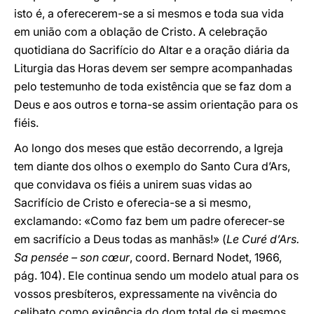
isto é, a oferecerem-se a si mesmos e toda sua vida
em união com a oblação de Cristo. A celebração
quotidiana do Sacrifício do Altar e a oração diária da
Liturgia das Horas devem ser sempre acompanhadas
pelo testemunho de toda existência que se faz dom a
Deus e aos outros e torna-se assim orientação para os
fiéis.
Ao longo dos meses que estão decorrendo, a Igreja
tem diante dos olhos o exemplo do Santo Cura d’Ars,
que convidava os fiéis a unirem suas vidas ao
Sacrifício de Cristo e oferecia-se a si mesmo,
exclamando: «Como faz bem um padre oferecer-se
em sacrifício a Deus todas as manhãs!» (
Le Curé d’Ars.
Sa pensée – son cœur
, coord. Bernard Nodet, 1966,
pág. 104). Ele continua sendo um modelo atual para os
vossos presbíteros, expressamente na vivência do
celibato como exigência do dom total de si mesmos,