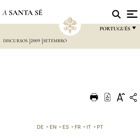
A
SANTA SÉ
PORTUGUÊS
DISCURSOS
2009
SETEMBRO
FRANÇAIS
ENGLISH
ITALIANO
PORTUGUÊS
ESPAÑOL
DEUTSCH
POLSKI
العربيّة
DE
-
EN
-
ES
-
FR
-
IT
-
PT
中文