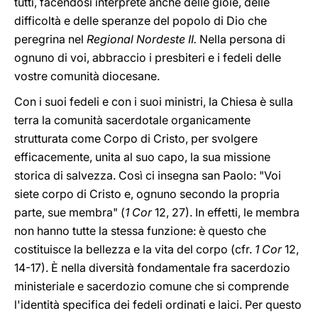
tutti, facendosi interprete anche delle gioie, delle
difficoltà e delle speranze del popolo di Dio che
peregrina nel
Regional Nordeste II.
Nella persona di
ognuno di voi, abbraccio i presbiteri e i fedeli delle
vostre comunità diocesane.
Con i suoi fedeli e con i suoi ministri, la Chiesa è sulla
terra la comunità sacerdotale organicamente
strutturata come Corpo di Cristo, per svolgere
efficacemente, unita al suo capo, la sua missione
storica di salvezza. Così ci insegna san Paolo: "Voi
siete corpo di Cristo e, ognuno secondo la propria
parte, sue membra" (
1 Cor
12, 27). In effetti, le membra
non hanno tutte la stessa funzione: è questo che
costituisce la bellezza e la vita del corpo (cfr.
1 Cor
12,
14-17). È nella diversità fondamentale fra sacerdozio
ministeriale e sacerdozio comune che si comprende
l'identità specifica dei fedeli ordinati e laici. Per questo