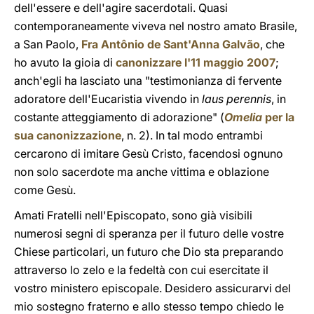
dell'essere e dell'agire sacerdotali. Quasi
contemporaneamente viveva nel nostro amato Brasile,
a San Paolo,
Fra Antônio de Sant'Anna Galvão
, che
ho avuto la gioia di
canonizzare l'11 maggio 2007
;
anch'egli ha lasciato una "testimonianza di fervente
adoratore dell'Eucaristia vivendo in
laus perennis
, in
costante atteggiamento di adorazione" (
Omelia
per la
sua canonizzazione
, n. 2). In tal modo entrambi
cercarono di imitare Gesù Cristo, facendosi ognuno
non solo sacerdote ma anche vittima e oblazione
come Gesù.
Amati Fratelli nell'Episcopato, sono già visibili
numerosi segni di speranza per il futuro delle vostre
Chiese particolari, un futuro che Dio sta preparando
attraverso lo zelo e la fedeltà con cui esercitate il
vostro ministero episcopale. Desidero assicurarvi del
mio sostegno fraterno e allo stesso tempo chiedo le