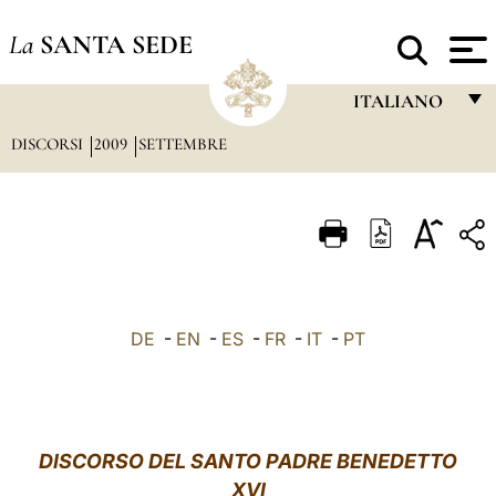
La
SANTA SEDE
ITALIANO
DISCORSI
2009
SETTEMBRE
FRANÇAIS
ENGLISH
ITALIANO
PORTUGUÊS
ESPAÑOL
DE
-
EN
-
ES
-
FR
-
IT
-
PT
DEUTSCH
POLSKI
العربيّة
DISCORSO DEL SANTO PADRE BENEDETTO
XVI
中文