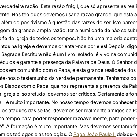
 verdadeira razão! Esta razão frágil, que só apresenta as rea
iente. Nós teólogos devemos usar a razão grande, que está 
além do positivismo à questão das raízes do ser. Isto pare
ragem da grande, ampla razão, ter a humildade de não se sub
fé da Igreja de todos os tempos. Não há uma maioria contra
ntos na Igreja e devemos orientar-nos por eles! Depois, di
 Sagrada Escritura não é um livro isolado: é vivo na comunid
éculos e garante a presença da Palavra de Deus. O Senhor d
ispos em comunhão com o Papa, e esta grande realidade do
e-nos o testemunho da verdade permanente. Tenhamos conf
Bispos com o Papa, que nos representa a presença da Pala
 Igreja e, sobretudo, devemos ser críticos. Certamente a f
as
é muito importante. No nosso tempo devemos conhecer b
–
 os ataques das seitas; devemos ser realmente amigos da 
so tempo para poder responder razoavelmente, para poder 
fé". A formação é muito importante. Mas devemos ser também c
ém os teólogos e as teologias. O
Papa João Paulo II
deixou-n