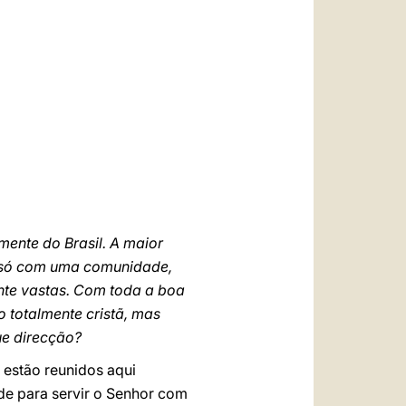
العربيّة
中文
LATINE
mente do Brasil. A maior
ão só com uma comunidade,
nte vastas. Com toda a boa
 totalmente cristã, mas
ue direcção?
 estão reunidos aqui
de para servir o Senhor com