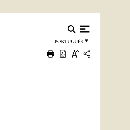
PORTUGUÊS
FRANÇAIS
ENGLISH
ITALIANO
PORTUGUÊS
ESPAÑOL
DEUTSCH
POLSKI