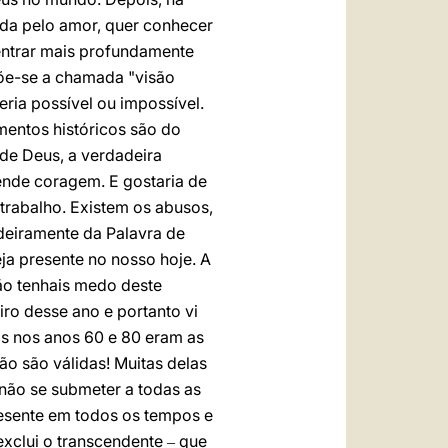
da pelo amor, quer conhecer
 entrar mais profundamente
põe-se a chamada "visão
ria possível ou impossível.
mentos históricos são do
de Deus, a verdadeira
tende coragem. E gostaria de
rabalho. Existem os abusos,
deiramente da Palavra de
ja presente no nosso hoje. A
não tenhais medo deste
iro desse ano e portanto vi
is nos anos 60 e 80 eram as
ão são válidas! Muitas delas
e não se submeter a todas as
resente em todos os tempos e
exclui o transcendente
que
–