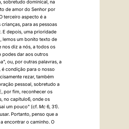
a, sobretudo dominical, na
acto de amor do Senhor por
O terceiro aspecto é a
s crianças, para as pessoas
. E depois, uma prioridade
, lemos um bonito texto de
nos diz a nós, a todos os
o podes dar aos outros
", ou, por outras palavras, a
, é condição para o nosso
recisamente rezar, também
oração pessoal, sobretudo a
, por fim, reconhecer os
, no capítulo6, onde os
sai um pouco" (cf.
Mc
6, 31).
usar. Portanto, penso que a
 a encontrar o caminho. O