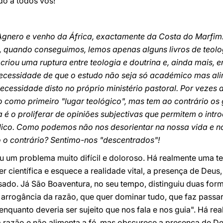
do a todos vós!
Agnero e venho da África, exactamente da Costa do Marfim
 quando conseguimos, lemos apenas alguns livros de teolo
riou uma ruptura entre teologia e doutrina e, ainda mais, en
 necessidade de que o estudo não seja só académico mas al
necessidade disto no próprio ministério pastoral. Por vezes 
o como primeiro "lugar teológico", mas tem ao contrário os
 é o proliferar de opiniões subjectivas que permitem o intro
ico. Como podemos não nos desorientar na nossa vida e no
o o contrário? Sentimo-nos "descentrados"!
u um problema muito difícil e doloroso. Há realmente uma te
 científica e esquece a realidade vital, a presença de Deus,
ssado. Já São Boaventura, no seu tempo, distinguiu duas form
arrogância da razão, que quer dominar tudo, que faz passar
nquanto deveria ser sujeito que nos fala e nos guia". Há re
a razão e não alimenta a fé, mas obscurece a presença de D