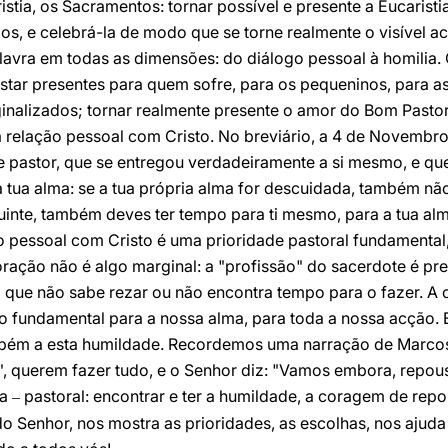
istia, os Sacramentos: tornar possível e presente a Eucaristi
os, e celebrá-la de modo que se torne realmente o visível 
lavra em todas as dimensões: do diálogo pessoal à homilia. 
 estar presentes para quem sofre, para os pequeninos, para a
inalizados; tornar realmente presente o amor do Bom Pastor
 relação pessoal com Cristo. No breviário, a 4 de Novembro
pastor, que se entregou verdadeiramente a si mesmo, e que 
 tua alma: se a tua própria alma for descuidada, também nã
inte, também deves ter tempo para ti mesmo, para a tua alma
o pessoal com Cristo é uma prioridade pastoral fundamental
 oração não é algo marginal: a "profissão" do sacerdote é p
que não sabe rezar ou não encontra tempo para o fazer. A 
o fundamental para a nossa alma, para toda a nossa acção. E
ambém a esta humildade. Recordemos uma narração de Marcos
", querem fazer tudo, e o Senhor diz: "Vamos embora, repou
ia
pastoral: encontrar e ter a humildade, a coragem de repo
–
o Senhor, nos mostra as prioridades, as escolhas, nos ajuda