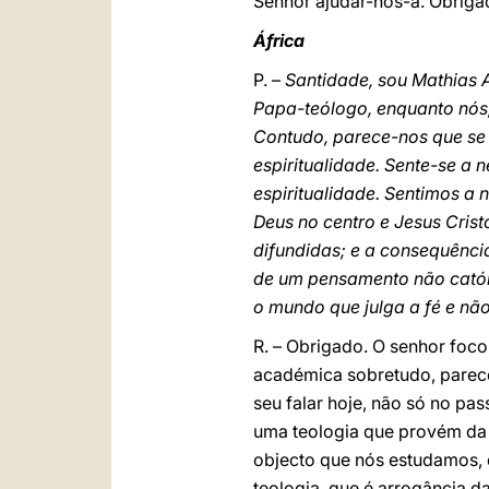
Senhor ajudar-nos-á. Obriga
África
P. –
Santidade, sou Mathias 
Papa-teólogo, enquanto nós,
Contudo, parece-nos que se c
espiritualidade. Sente-se a
espiritualidade. Sentimos a 
Deus no centro e Jesus Crist
difundidas; e a consequência
de um pensamento não catól
o mundo que julga a fé e nã
R. – Obrigado. O senhor foco
académica sobretudo, parecer
seu falar hoje, não só no pa
uma teologia que provém da 
objecto que nós estudamos, e
teologia, que é arrogância d