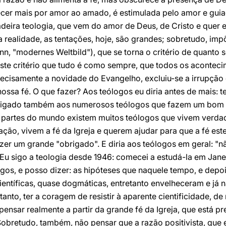
cer mais por amor ao amado, é estimulada pelo amor e guia
adeira teologia, que vem do amor de Deus, de Cristo e quer
realidade, as tentações, hoje, são grandes; sobretudo, im
 "modernes Weltbild"), que se torna o critério de quanto se
ste critério que tudo é como sempre, que todos os aconteci
ecisamente a novidade do Evangelho, excluiu-se a irrupção 
nossa fé. O que fazer? Aos teólogos eu diria antes de mais: 
rigado também aos numerosos teólogos que fazem um bom t
 partes do mundo existem muitos teólogos que vivem verda
ção, vivem a fé da Igreja e querem ajudar para que a fé este
izer um grande "obrigado". E diria aos teólogos em geral: "
. Eu sigo a teologia desde 1946: comecei a estudá-la em Jane
gos, e posso dizer: as hipóteses que naquele tempo, e depo
entíficas, quase dogmáticas, entretanto envelheceram e já n
anto, ter a coragem de resistir à aparente cientificidade, d
nsar realmente a partir da grande fé da Igreja, que está p
obretudo, também, não pensar que a razão positivista, que 