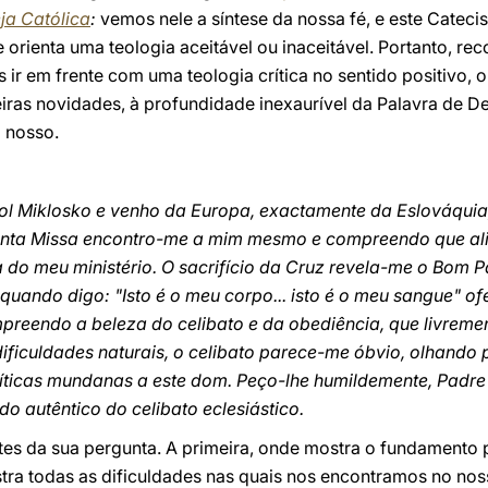
ja Católica
:
vemos nele a síntese da nossa fé, e este Catec
e orienta uma teologia aceitável ou inaceitável. Portanto, re
ir em frente com uma teologia crítica no sentido positivo, o
iras novidades, à profundidade inexaurível da Palavra de D
 nosso.
ol Miklosko e venho da Europa, exactamente da Eslováquia,
anta Missa encontro-me a mim mesmo e compreendo que ali
ia do meu ministério. O sacrifício da Cruz revela-me o Bom 
 quando digo: "Isto é o meu corpo... isto é o meu sangue" 
ompreendo a beleza do celibato e da obediência, que livrem
iculdades naturais, o celibato parece-me óbvio, olhando p
críticas mundanas a este dom. Peço-lhe humildemente, Padre
do autêntico do celibato eclesiástico.
tes da sua pergunta. A primeira, onde mostra o fundamento 
tra todas as dificuldades nas quais nos encontramos no nos