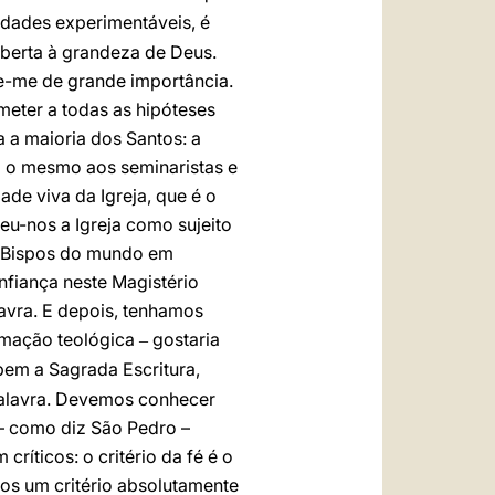
lidades experimentáveis, é
aberta à grandeza de Deus.
ce-me de grande importância.
meter a todas as hipóteses
 a maioria dos Santos: a
go o mesmo aos seminaristas e
ade viva da Igreja, que é o
eu-nos a Igreja como sujeito
s Bispos do mundo em
iança neste Magistério
vra. E depois, tenhamos
ormação teológica
gostaria
–
em a Sagrada Escritura,
Palavra. Devemos conhecer
– como diz São Pedro –
ríticos: o critério da fé é o
os um critério absolutamente