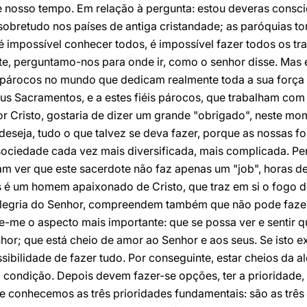
e nosso tempo. Em relação à pergunta: estou deveras consci
 sobretudo nos países de antiga cristandade; as paróquias 
. é impossível conhecer todos, é impossível fazer todos os t
te, perguntamo-nos para onde ir, como o senhor disse. Mas e
os párocos no mundo que dedicam realmente toda a sua força 
s Sacramentos, e a estes fiéis párocos, que trabalham com 
r Cristo, gostaria de dizer um grande "obrigado", neste mo
deseja, tudo o que talvez se deva fazer, porque as nossas fo
sociedade cada vez mais diversificada, mais complicada. Pe
am ver que este sacerdote não faz apenas um "job", horas de 
 é um homem apaixonado de Cristo, que traz em si o fogo do
alegria do Senhor, compreendem também que não pode fazer 
e-me o aspecto mais importante: que se possa ver e sentir 
or; que está cheio de amor ao Senhor e aos seus. Se isto e
ibilidade de fazer tudo. Por conseguinte, estar cheios da 
a condição. Depois devem fazer-se opções, ter a prioridade, 
ue conhecemos as três prioridades fundamentais: são as três