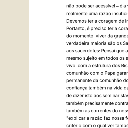
não pode ser acessível
é a
–
realmente uma razão insufic
Devemos ter a coragem de ir 
Portanto, é preciso ter a co
do momento, viver da grande 
verdadeira maioria são os Sa
aos sacerdotes: Pensai que a
mesmo sujeito em todos os s
vivo, com a estrutura dos B
comunhão com o Papa garant
permanente da comunhão dos 
confiança também na vida da
de dizer isto aos seminarist
também precisamente contra
também as correntes do nos
"explicar a razão faz nossa 
critério com o qual ver tamb